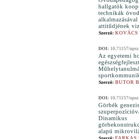
hallgatók koop
technikák óvod
alkalmazásával
attitűdjének vi
KOVÁCS 
Szerző:
DOI:
10.71157/upsz
Az egyetemi h
egészségfejleszt
Műhelytanulmá
sportkommunik
BUTOR 
Szerző:
DOI:
10.71157/upsz
Görbék genezi
szuperpozícióv
Dinamikus
görbekonstruk
alapú mikrovil
FARKAS
Szerző: