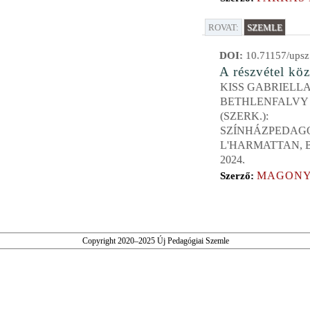
ROVAT:
SZEMLE
DOI:
10.71157/upsz
A részvétel kö
KISS GABRIELLA
BETHLENFALVY
(SZERK.):
SZÍNHÁZPEDAGÓ
L'HARMATTAN, 
2024.
MAGONY
Szerző:
Copyright 2020–2025 Új Pedagógiai Szemle