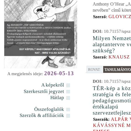
Anthony O’Hear „A l
nevében” című kötet
GLOVICZ
Szerző:
DOI:
10.71157/upsz
Milyen Nemzet
alaptantervre v
szükség?
KNAUSZ
Szerző:
ROVAT:
TANULMÁNYOK
2026-05-13
A megjelenés ideje:
DOI:
10.71157/upsz
A képekről
TÉR-kép a köz
Szerkesztői jegyzet
stratégia és fel
Hátlap
pedagógusmoti
értékalapú
Összefoglalók
szervezetfejlesz
Szerzők & affiliációk
ALPÁR 
Szerzők:
KÁVÁSSYNÉ 