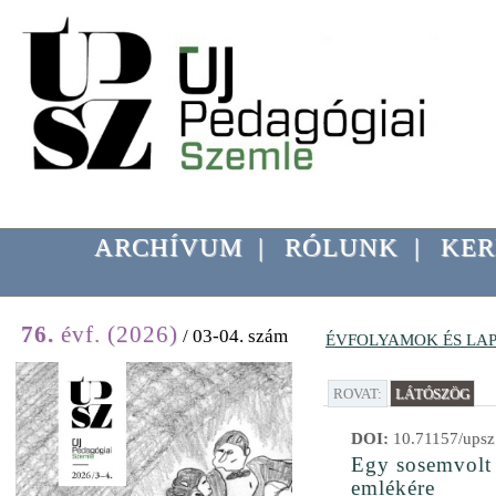
ARCHÍVUM
|
RÓLUNK
|
KER
76.
évf. (2026)
/ 03-04. szám
ÉVFOLYAMOK ÉS LA
ROVAT:
LÁTÓSZÖG
DOI:
10.71157/upsz
Egy sosemvolt 
emlékére