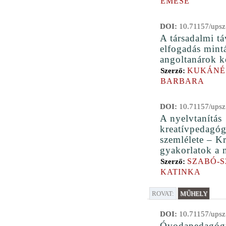
EMESE
DOI:
10.71157/upsz
A társadalmi tá
elfogadás mint
angoltanárok k
KUKÁNÉ
Szerző:
BARBARA
DOI:
10.71157/upsz
A nyelvtanítás
kreatívpedagóg
szemlélete – Kr
gyakorlatok a 
SZABÓ-S
Szerző:
KATINKA
ROVAT:
MŰHELY
DOI:
10.71157/upsz
Óvodapedagógu