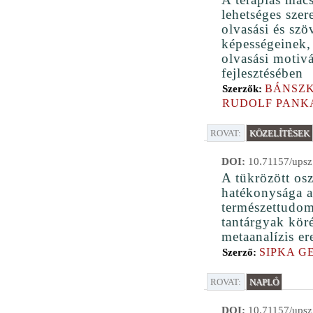
lehetséges szer
olvasási és szö
képességeinek,
olvasási motiv
fejlesztésében
BÁNSZK
Szerzők:
RUDOLF PANK
ROVAT:
KÖZELÍTÉSEK
DOI:
10.71157/upsz
A tükrözött os
hatékonysága a
természettudo
tantárgyak kör
metaanalízis e
SIPKA G
Szerző:
ROVAT:
NAPLÓ
DOI:
10.71157/upsz