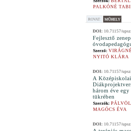
BERTAL
Szerzők:
PALKÓNÉ TABI
ROVAT:
MŰHELY
DOI:
10.71157/upsz
Fejlesztő zene
óvodapedagógu
VIRÁGNÉ
Szerző:
NYITÓ KLÁRA
DOI:
10.71157/upsz
A Középiskola
Diákprojektver
három éve egy 
tükrében
PÁLVÖL
Szerzők:
MAGÓCS ÉVA
DOI:
10.71157/upsz
A terápiás mac