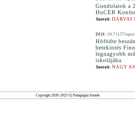
Gondolatok a 
HuCER Konfere
DARVAI 
Szerző:
DOI:
10.71157/upsz
Hófödte beszá
betekintés Fin
legnagyobb mű
iskolájába
NAGY A
Szerző:
Copyright 2020–2025 Új Pedagógiai Szemle