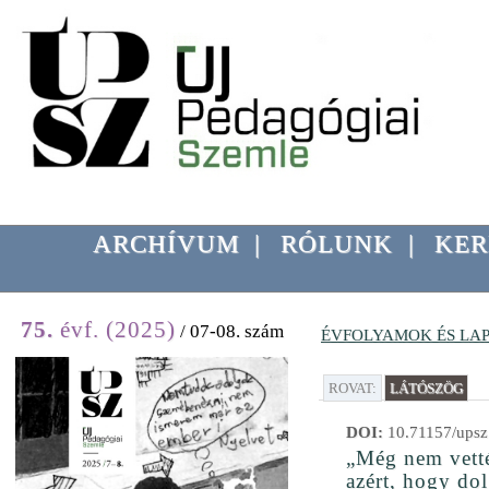
ARCHÍVUM
|
RÓLUNK
|
KER
75.
évf. (2025)
/ 07-08. szám
ÉVFOLYAMOK ÉS LA
ROVAT:
LÁTÓSZÖG
DOI:
10.71157/upsz
„Még nem vetté
azért, hogy dol