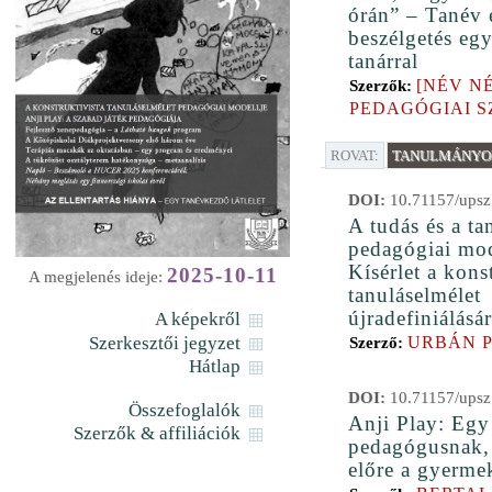
órán” – Tanév e
beszélgetés eg
tanárral
[NÉV NÉ
Szerzők:
PEDAGÓGIAI 
ROVAT:
TANULMÁNYOK
DOI:
10.71157/upsz
A tudás és a ta
pedagógiai mod
Kísérlet a kons
2025-10-11
A megjelenés ideje:
tanuláselmélet
újradefiniálásá
A képekről
Szerkesztői jegyzet
URBÁN 
Szerző:
Hátlap
DOI:
10.71157/upsz
Összefoglalók
Anji Play: Egy 
Szerzők & affiliációk
pedagógusnak, 
előre a gyerme