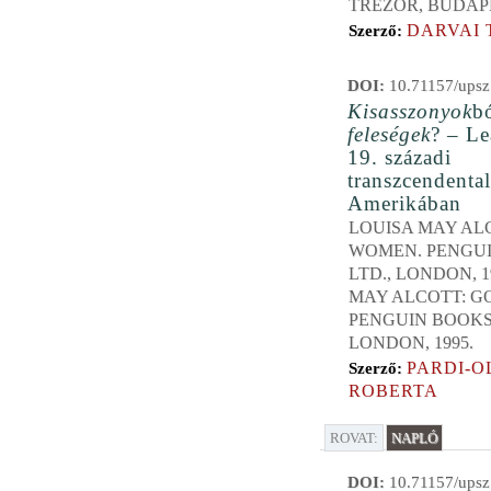
TREZOR, BUDAPE
DARVAI 
Szerző:
DOI:
10.71157/upsz
Kisasszonyok
b
feleségek
? – Le
19. századi
transzcendental
Amerikában
LOUISA MAY ALC
WOMEN. PENGU
LTD., LONDON, 1
MAY ALCOTT: G
PENGUIN BOOKS 
LONDON, 1995.
PARDI-O
Szerző:
ROBERTA
ROVAT:
NAPLÓ
DOI:
10.71157/upsz