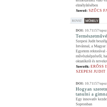
természethez való v
elmélyítésében
SZŰCS F
Szerző:
ROVAT:
MŰHELY
DOI:
10.71157/upsz
Természetművé
Szepesi Judit beszél
Istvánnal, a Magyar
Egyetem rektorával 
művészképzésről, hal
oktatókról és tervekr
ERŐSS 
Szerzők:
SZEPESI JUDIT
DOI:
10.71157/upsz
Hogyan szeret
tanulni a gimna
Egy innovatív kezd
Sopronban