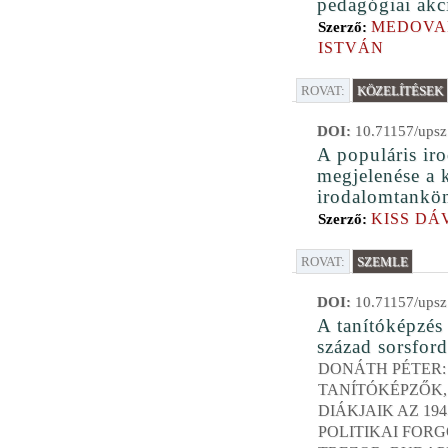
pedagógiai akc
MEDOVA
Szerző:
ISTVÁN
ROVAT:
KÖZELÍTÉSEK
DOI:
10.71157/upsz
A populáris ir
megjelenése a 
irodalomtankö
KISS DÁ
Szerző:
ROVAT:
SZEMLE
DOI:
10.71157/upsz
A tanítóképzés
század sorsford
DONÁTH PÉTER:
TANÍTÓKÉPZŐK,
DIÁKJAIK AZ 1945
POLITIKAI FOR