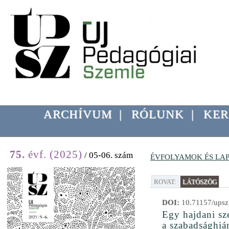
ARCHÍVUM
|
RÓLUNK
|
KER
75.
évf. (2025)
/ 05-06. szám
ÉVFOLYAMOK ÉS LA
ROVAT:
LÁTÓSZÖG
DOI:
10.71157/upsz
Egy hajdani sze
a szabadsághiá