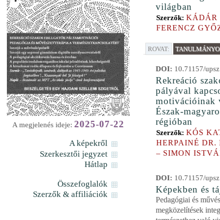
világban
KÁDÁR 
Szerzők:
FERENCZ GYŐ
ROVAT:
TANULMÁNYOK
DOI:
10.71157/upsz
Rekreáció szak
pályával kapcs
motivációinak 
Észak-magyaro
régióban
2025-07-22
A megjelenés ideje:
KÓS KA
Szerzők:
HERPAINÉ DR.
A képekről
– SIMON ISTV
Szerkesztői jegyzet
Hátlap
DOI:
10.71157/upsz
Összefoglalók
Képekben és tá
Szerzők & affiliációk
Pedagógiai és művés
megközelítések integ