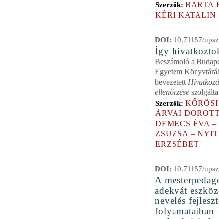
BARTA 
Szerzők:
KÉRI KATALIN
DOI:
10.71157/upsz
Így hivatkoztok
Beszámoló a Budape
Egyetem Könyvtárá
bevezetett
Hivatkozá
ellenőrzése
szolgáltat
KŐRÖSI
Szerzők:
ÁRVAI DOROTT
DEMECS ÉVA –
ZSUZSA – NYIT
ERZSÉBET
DOI:
10.71157/upsz
A mesterpedag
adekvát eszköze
nevelés fejlesz
folyamataiban 