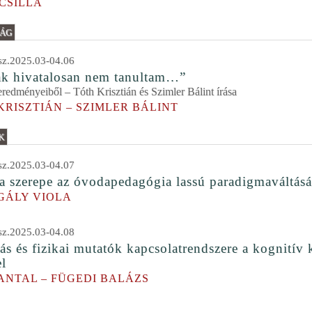
CSILLA
LÁG
z.2025.03-04.06
k hivatalosan nem tanultam…”
edményeiből – Tóth Krisztián és Szimler Bálint írása
KRISZTIÁN – SZIMLER BÁLINT
K
z.2025.03-04.07
 szerepe az óvodapedagógia lassú paradigmaváltás
GÁLY VIOLA
z.2025.03-04.08
tás és fizikai mutatók kapcsolatrendszere a kognitív 
el
ANTAL – FÜGEDI BALÁZS