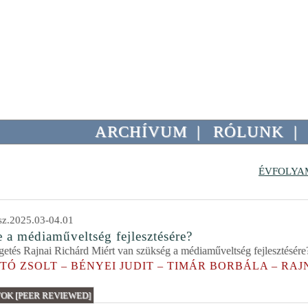
ARCHÍVUM
|
RÓLUNK
|
ÉVFOLYA
z.2025.03-04.01
 a médiaműveltség fejlesztésére?
getés Rajnai Richárd Miért van szükség a médiaműveltség fejlesztésé
RTÓ ZSOLT – BÉNYEI JUDIT – TIMÁR BORBÁLA – RA
K [PEER REVIEWED]