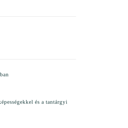
ában
képességekkel és a tantárgyi