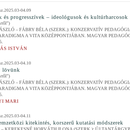
z.2025.03-04.09
 és progresszívek – ideológusok és kultúrharcosok
vről”)
ÁSZLÓ – FÁBRY BÉLA (SZERK.): KONZERVATÍV PEDAGÓGI
ARADIGMA A VITA KÖZÉPPONTJÁBAN. MAGYAR PEDAGÓGI
5.
ÁS ISTVÁN
z.2025.03-04.10
y lövünk
vről”)
ÁSZLÓ – FÁBRY BÉLA (SZERK.): KONZERVATÍV PEDAGÓGI
ARADIGMA A VITA KÖZÉPPONTJÁBAN. MAGYAR PEDAGÓGI
5.
I MARI
z.2025.03-04.11
emzetközi kitekintés, korszerű kutatási módszerek
F – KEREKESNÉ HORVÁTH ILONA (SZERK.): ÚJ TANTÁRG