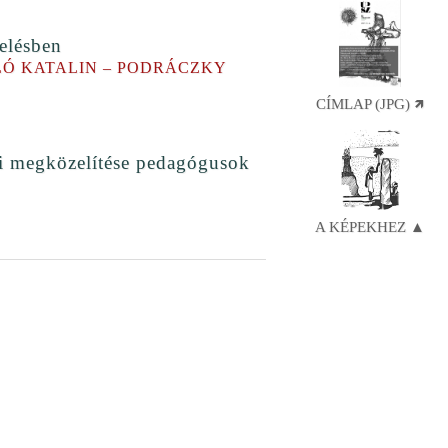
velésben
LÓ KATALIN – PODRÁCZKY
CÍMLAP (JPG) 🡽
ai megközelítése pedagógusok
A KÉPEKHEZ ▲