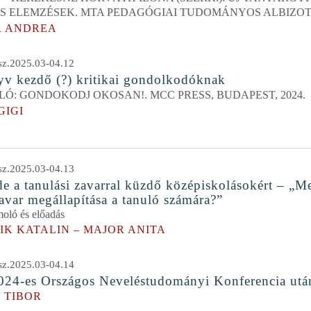
S ELEMZÉSEK. MTA PEDAGÓGIAI TUDOMÁNYOS ALBIZOTT
R ANDREA
z.2025.03-04.12
yv kezdő (?) kritikai gondolkodóknak
LÓ: GONDOKODJ OKOSAN!. MCC PRESS, BUDAPEST, 2024.
GIGI
z.2025.03-04.13
e a tanulási zavarral küzdő középiskolásokért – „M
avar megállapítása a tanuló számára?”
oló és előadás
IK KATALIN – MAJOR ANITA
z.2025.03-04.14
2024-es Országos Neveléstudományi Konferencia utá
 TIBOR