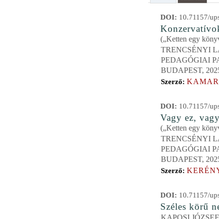
DOI:
10.71157/ups
Konzervatívok
(„Ketten egy köny
TRENCSÉNYI L
PEDAGÓGIAI P
BUDAPEST, 202
KAMAR
Szerző:
DOI:
10.71157/ups
Vagy ez, vag
(„Ketten egy köny
TRENCSÉNYI L
PEDAGÓGIAI P
BUDAPEST, 202
KERÉNY
Szerző:
DOI:
10.71157/ups
Széles körű n
KAPOSI JÓZSE