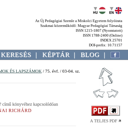
Az Új Pedagógiai Szemle a Miskolci Egyetem folyóirata
Szakmai közreműködő: Magyar Pedagógiai Társaság
ISSN 1215-1807 (Nyomtatott)
ISSN 1788-2400 (Online)
INDEX 25701
DOI-prefix: 10.71157
KERESÉS
|
KÉPTÁR
|
BLOG
|
MOK ÉS LAPSZÁMOK
/ 75. évf. / 03-04. sz.
re? című könyvéhez kapcsolódóan
JNAI RICHÁRD
A TELJES PDF 🡽