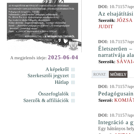
DOI:
10.71157/ups
Az elsajátítá
JÓZSA
Szerzők:
JUDIT
DOI:
10.71157/ups
Életszerűen –
narratívája al
2025-06-04
A megjelenés ideje:
SÁVAI
Szerzők:
A képekről
ROVAT:
MŰHELY
Szerkesztői jegyzet
Hátlap
DOI:
10.71157/ups
Pedagógusaink
Összefoglalók
Szerzők & affiliációk
KOMJÁ
Szerző:
DOI:
10.71157/ups
Integráció a 
Egy hátrányos hely