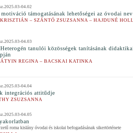
z.2025.03-04.02
si motiváció támogatásának lehetőségei az óvodai ne
 KRISZTIÁN – SZÁNTÓ ZSUZSANNA – HAJDUNÉ HOL
z.2025.03-04.03
 Heterogén tanulói közösségek tanításának didaktik
apján
-ÁTYIN REGINA – BACSKAI KATINKA
z.2025.03-04.04
 integrációs attitűdje
THY ZSUZSANNA
z.2025.03-04.05
gyakorlatban
zetű roma kislány óvodai és iskolai befogadásának sikertörténete