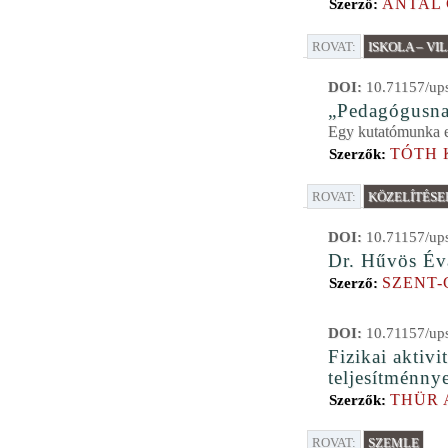
ANTAL 
Szerző:
ROVAT:
ISKOLA – VI
DOI:
10.71157/ups
„Pedagógusna
Egy kutatómunka er
TÓTH 
Szerzők:
ROVAT:
KÖZELÍTÉSE
DOI:
10.71157/ups
Dr. Hűvös Éva
SZENT-
Szerző:
DOI:
10.71157/ups
Fizikai aktivi
teljesítménny
THÜR 
Szerzők:
ROVAT:
SZEMLE