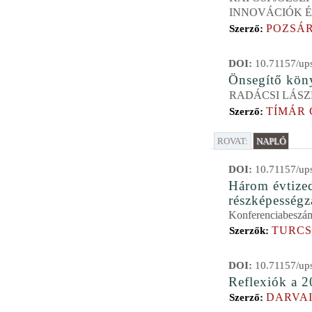
INNOVÁCIÓK É
POZSÁ
Szerző:
DOI:
10.71157/ups
Önsegítő kön
RADÁCSI LÁSZ
TÍMÁR 
Szerző:
ROVAT:
NAPLÓ
DOI:
10.71157/ups
Három évtized
részképességz
Konferenciabeszám
TURCS
Szerzők:
DOI:
10.71157/ups
Reflexiók a 
DARVAI
Szerző: