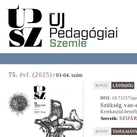
75.
évf. (2025)
/ 03-04. szám
ROVAT:
LÁTÓSZÖG
DOI:
10.71157/ups
Szükség van-e
Kerekasztal-beszél
SZIJÁ
Szerzők:
ROVAT:
TANULMÁNYO