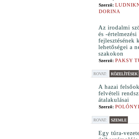
LUDNIKN
Szerző:
DORINA
Az irodalmi sz
és -értelmezési
fejlesztésének 
lehetőségei a n
szakokon
PAKSY 
Szerző:
ROVAT:
KÖZELÍTÉSEK
A hazai felsőok
felvételi rendsz
átalakulásai
POLÓNYI
Szerző:
ROVAT:
SZEMLE
Egy túra-vezete