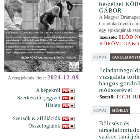
beszélget KÖ
GÁBOR
A Magyar Drámapeda
Gondolatkövető cím
egy epizódjának szer
ELŐD N
Szerzők:
KÖRÖMI GÁBO
ROVAT:
TANULMÁNYOK
Feladatmegold
vizsgálata tört
2024-12-09
A megjelenés ideje:
hangos gondol
módszerével
A képekről
TÓTH JU
Szerző:
Szerkesztői jegyzet
Hátlap
ROVAT:
MŰHELY
Szerzők & affiliációk
Bölcsész és
Összefoglalók
társadalomtud
szakos tanárjel