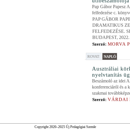
útibeszámolója
Pap Gábor Papesz A
felfedezése c. könyv
PAP GÁBOR PAPE
DRAMATIKUS Z
FELFEDEZÉSE. S
BUDAPEST, 2022.
MORVA 
Szerző:
ROVAT:
NAPLÓ
Ausztráliai kö
nyelvtanítás ü
Beszámoló az idei
konferenciáról és a 
szakmai továbbképzé
VÁRDAI
Szerző:
Copyright 2020–2025 Új Pedagógiai Szemle