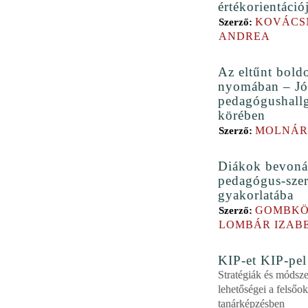
értékorientáció
KOVÁCS
Szerző:
ANDREA
Az eltűnt bold
nyomában – Jól
pedagógushall
körében
MOLNÁR
Szerző:
Diákok bevonás
pedagógus-sze
gyakorlatába
GOMBKÖ
Szerző:
LOMBÁR IZAB
KIP-et KIP-pel
Stratégiák és módsze
lehetőségei a felső
tanárképzésben