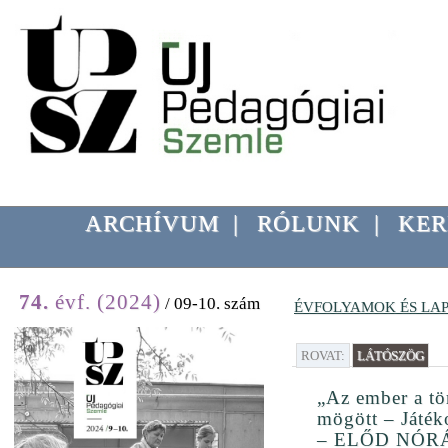
ARCHÍVUM
|
RÓLUNK
|
KER
74.
évf. (2024)
/ 09-10. szám
ÉVFOLYAMOK ÉS LA
ROVAT:
LÁTÓSZÖG
„Az ember a tö
mögött – Játék
– ELŐD NÓR