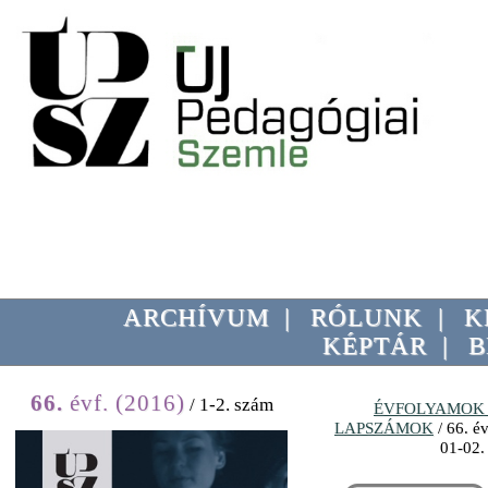
ARCHÍVUM
|
RÓLUNK
|
K
KÉPTÁR
|
B
66.
évf. (2016)
/ 1-2. szám
ÉVFOLYAMOK 
LAPSZÁMOK
/ 66. év
01-02. 