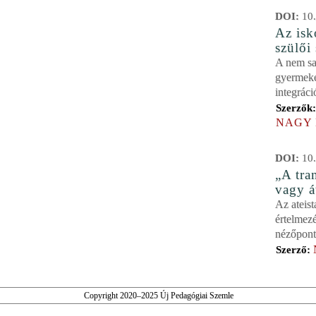
DOI:
10.
Az isk
szülői
A nem sa
gyermeke
integrác
Szerzők
NAGY 
DOI:
10.
„A tra
vagy á
Az ateist
értelmez
nézőpont
Szerző:
Copyright 2020–2025 Új Pedagógiai Szemle