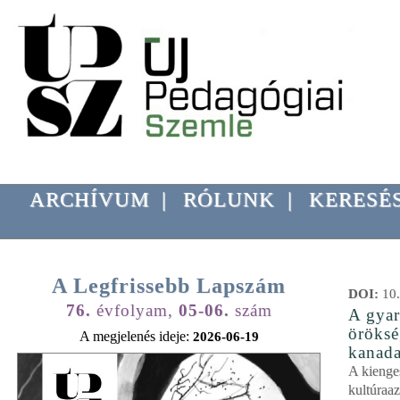
ARCHÍVUM
|
RÓLUNK
|
KERESÉ
A Legfrissebb Lapszám
DOI:
10.
76.
évfolyam,
05-06.
szám
A gyar
öröksé
A megjelenés ideje:
2026-06-19
kanada
A kienge
kultúraaz