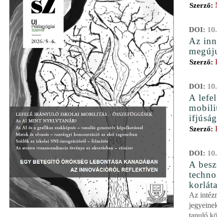
Szerző:
DOI:
10.
Az inn
megúju
Szerző:
DOI:
10.
A lefel
mobili
ifjúsá
Szerző:
DOI:
10.
A besz
techno
korlát
Az intéz
jegyeinek
tanuló kö