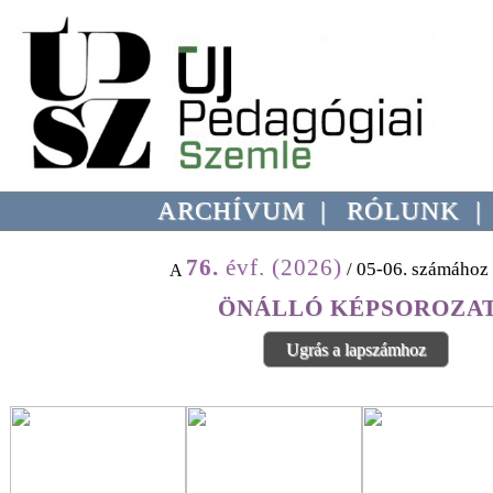
ARCHÍVUM
|
RÓLUNK
76.
évf. (2026)
/ 05-06. számához 
A
ÖNÁLLÓ KÉPSOROZA
Ugrás a lapszámhoz