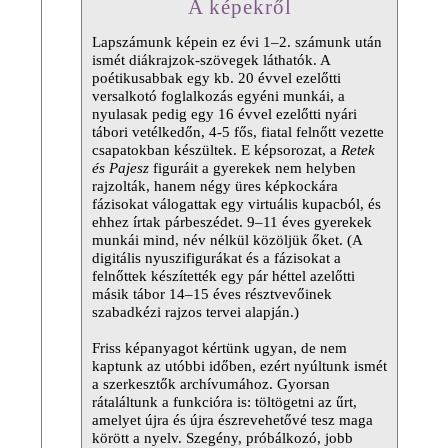
A képekről
Lapszámunk képein ez évi 1–2. számunk után
ismét diákrajzok-szövegek láthatók. A
poétikusabbak egy kb. 20 évvel ezelőtti
versalkotó foglalkozás egyéni munkái, a
nyulasak pedig egy 16 évvel ezelőtti nyári
tábori vetélkedőn, 4-5 fős, fiatal felnőtt vezette
csapatokban készültek. E képsorozat, a
Retek
és Pajesz
figuráit a gyerekek nem helyben
rajzolták, hanem négy üres képkockára
fázisokat válogattak egy virtuális kupacból, és
ehhez írtak párbeszédet. 9–11 éves gyerekek
munkái mind, név nélkül közöljük őket. (A
digitális nyuszifigurákat és a fázisokat a
felnőttek készítették egy pár héttel azelőtti
másik tábor 14–15 éves résztvevőinek
szabadkézi rajzos tervei alapján.)
Friss képanyagot kértünk ugyan, de nem
kaptunk az utóbbi időben, ezért nyúltunk ismét
a szerkesztők archívumához. Gyorsan
rátaláltunk a funkcióra is: töltögetni az űrt,
amelyet újra és újra észrevehetővé tesz maga
körött a nyelv. Szegény, próbálkozó, jobb