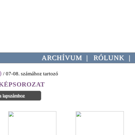
ARCHÍVUM
|
RÓLUNK
|
)
/ 07-08. számához tartozó
KÉPSOROZAT
a lapszámhoz