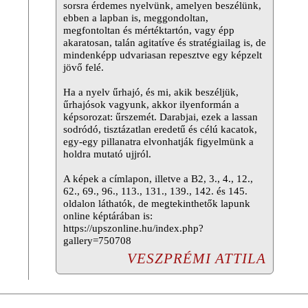
sorsra érdemes nyelvünk, amelyen beszélünk,
ebben a lapban is, meggondoltan,
megfontoltan és mértéktartón, vagy épp
akaratosan, talán agitatíve és stratégiailag is, de
mindenképp udvariasan repesztve egy képzelt
jövő felé.
Ha a nyelv űrhajó, és mi, akik beszéljük,
űrhajósok vagyunk, akkor ilyenformán a
képsorozat: űrszemét. Darabjai, ezek a lassan
sodródó, tisztázatlan eredetű és célú kacatok,
egy-egy pillanatra elvonhatják figyelmünk a
holdra mutató ujjról.
A képek a címlapon, illetve a B2, 3., 4., 12.,
62., 69., 96., 113., 131., 139., 142. és 145.
oldalon láthatók, de megtekinthetők lapunk
online képtárában is:
https://upszonline.hu/index.php?
gallery=750708
VESZPRÉMI ATTILA