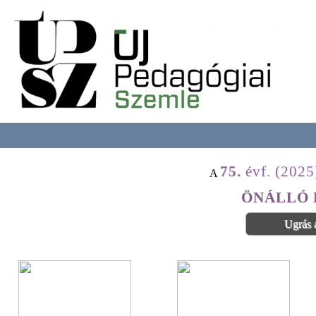
75.
évf. (2025
A
ÖNÁLLÓ 
Ugrás 