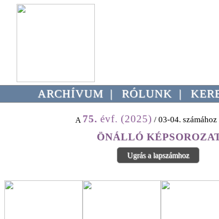
ARCHÍVUM
|
RÓLUNK
|
KER
75.
évf. (2025)
/ 03-04. számához 
A
ÖNÁLLÓ KÉPSOROZA
Ugrás a lapszámhoz