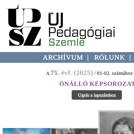
ARCHÍVUM
|
RÓLUNK
75.
évf. (2025)
/ 01-02. számához 
A
ÖNÁLLÓ KÉPSOROZA
Ugrás a lapszámhoz