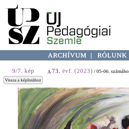
ARCHÍVUM
|
RÓLUNK
9/7. kép
73.
évf. (2023)
/ 05-06. számáho
A
Vissza a képlistához