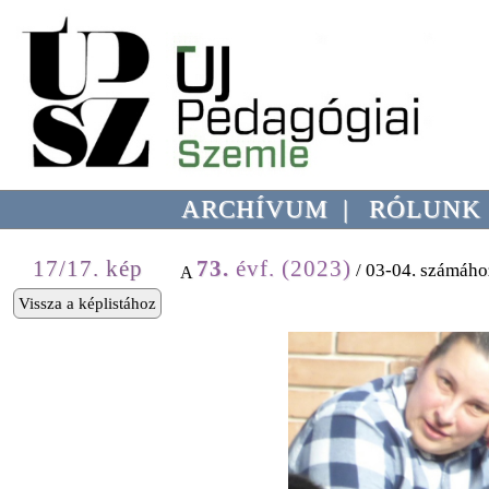
ARCHÍVUM
|
RÓLUNK
17/17. kép
73.
évf. (2023)
/ 03-04. számáho
A
Vissza a képlistához