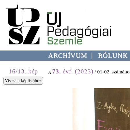
ARCHÍVUM
|
RÓLUNK
16/13. kép
73.
évf. (2023)
/ 01-02. számáho
A
Vissza a képlistához