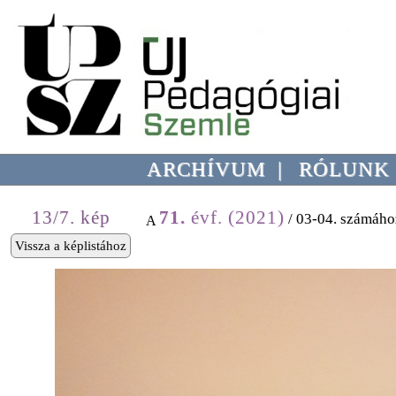
ARCHÍVUM
|
RÓLUNK
13/7. kép
71.
évf. (2021)
/ 03-04. számáho
A
Vissza a képlistához