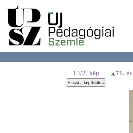
13/2. kép
71.
év
A
Vissza a képlistához