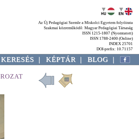
Az Új Pedagógiai Szemle a Miskolci Egyetem folyóirata
Szakmai közreműködő: Magyar Pedagógiai Társaság
ISSN 1215-1807 (Nyomtatott)
ISSN 1788-2400 (Online)
INDEX 25701
DOI-prefix: 10.71157
KERESÉS
|
KÉPTÁR
|
BLOG
|
OROZAT