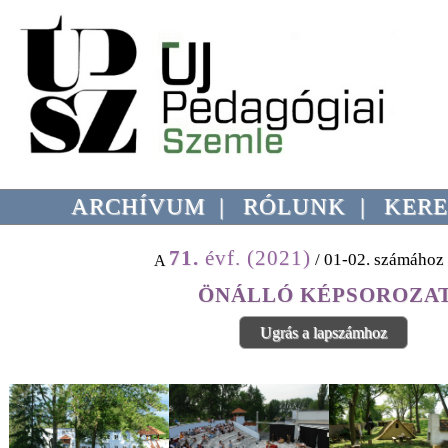
ARCHÍVUM
|
RÓLUNK
|
KERE
71.
évf. (2021)
/ 01-02. számához 
A
ÖNÁLLÓ KÉPSOROZA
Ugrás a lapszámhoz