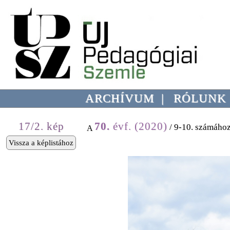
ARCHÍVUM
|
RÓLUNK
17/2. kép
70.
évf. (2020)
/ 9-10. számához
A
Vissza a képlistához