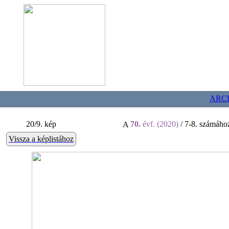
ARC
20/9. kép
70.
évf. (2020)
/ 7-8. számához
A
Vissza a képlistához