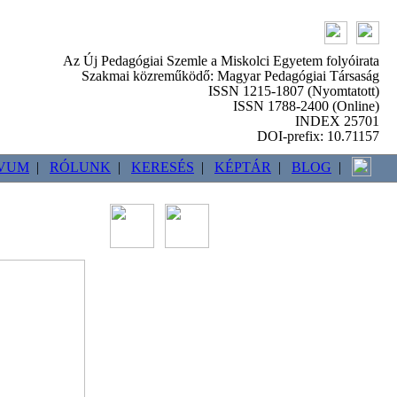
Az Új Pedagógiai Szemle a Miskolci Egyetem folyóirata
Szakmai közreműködő: Magyar Pedagógiai Társaság
ISSN 1215-1807 (Nyomtatott)
ISSN 1788-2400 (Online)
INDEX 25701
DOI-prefix: 10.71157
VUM
|
RÓLUNK
|
KERESÉS
|
KÉPTÁR
|
BLOG
|