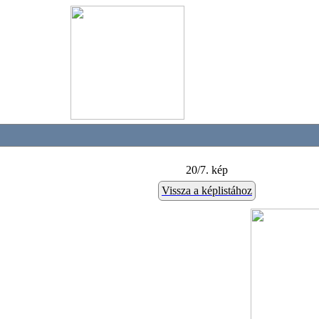
20/7. kép
Vissza a képlistához