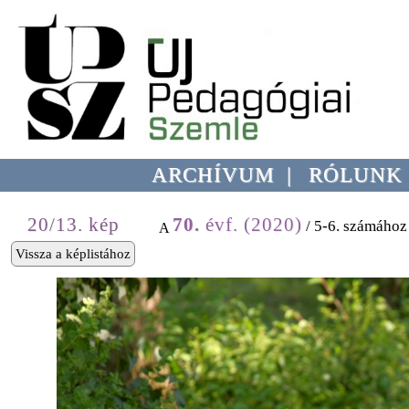
ARCHÍVUM
|
RÓLUNK
20/13. kép
70.
évf. (2020)
/ 5-6. számához
A
Vissza a képlistához