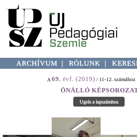
ARCHÍVUM
|
RÓLUNK
|
KERES
69.
évf. (2019)
/ 11-12. számához 
A
ÖNÁLLÓ KÉPSOROZA
Ugrás a lapszámhoz