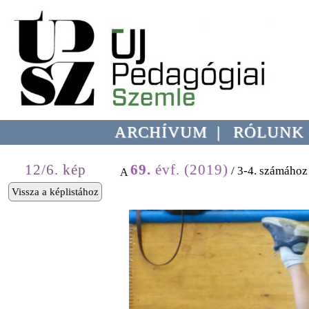
ARCHÍVUM
|
RÓLUNK
12/6. kép
69.
évf. (2019)
/ 3-4. számához
A
Vissza a képlistához