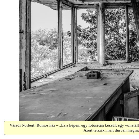
Váradi Norbert: Romos ház – „Ez a képem egy fotósétán készült egy vonatáll
Azért tetszik, mert durván megmu