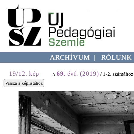
ARCHÍVUM
|
RÓLUNK
19/12. kép
69.
évf. (2019)
/ 1-2. számához
A
Vissza a képlistához