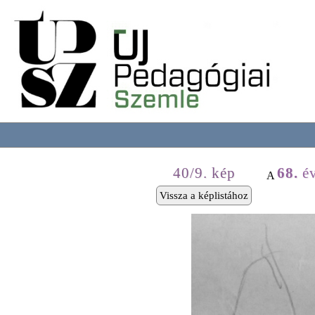
40/9. kép
68.
év
A
Vissza a képlistához