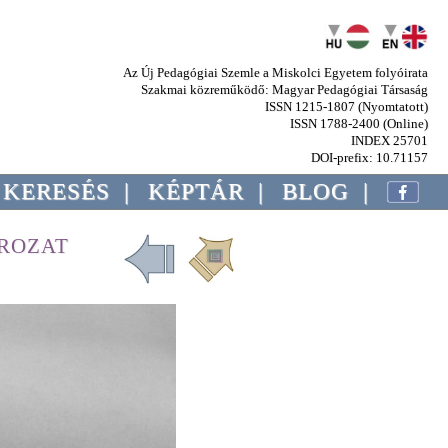
Az Új Pedagógiai Szemle a Miskolci Egyetem folyóirata
Szakmai közreműködő: Magyar Pedagógiai Társaság
ISSN 1215-1807 (Nyomtatott)
ISSN 1788-2400 (Online)
INDEX 25701
DOI-prefix: 10.71157
KERESÉS
|
KÉPTÁR
|
BLOG
|
ROZAT