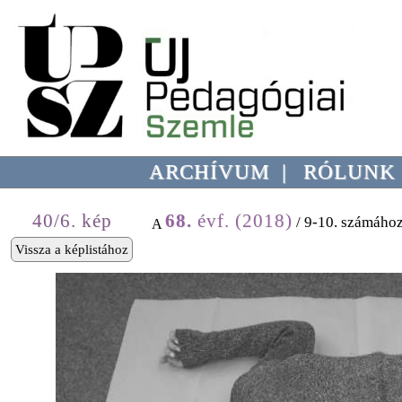
ARCHÍVUM
|
RÓLUNK
40/6. kép
68.
évf. (2018)
/ 9-10. számához
A
Vissza a képlistához