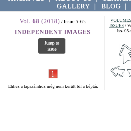
GALLERY
|
BLOG
|
Vol.
68
(2018)
VOLUMES
/ Issue 5-6's
ISSUES
/ Vo
INDEPENDENT IMAGES
Iss. 05
Jump to
issue
Ehhez a lapszámhoz még nem került föl a képtár.