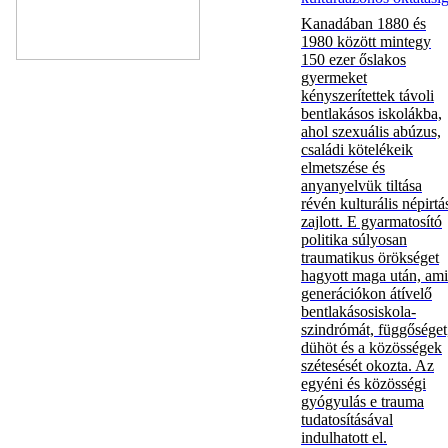
Kanadában 1880 és
1980 között mintegy
150 ezer őslakos
gyermeket
kényszerítettek távoli
bentlakásos iskolákba,
ahol szexuális abúzus,
családi kötelékeik
elmetszése és
anyanyelvük tiltása
révén kulturális népirtá
zajlott. E gyarmatosító
politika súlyosan
traumatikus örökséget
hagyott maga után, ami
generációkon átívelő
bentlakásosiskola-
szindrómát, függőséget
dühöt és a közösségek
szétesését okozta. Az
egyéni és közösségi
gyógyulás e trauma
tudatosításával
indulhatott el.