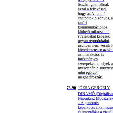
összhangban állnak
azzal a feltevéssel,
hogy az AI-alapú
chatbotok bizonyos, a
tanári
kommunikációhoz
köthető mikroszintű
stratégiákat képesek
ugyan reprodukálni,
azonban nem veszik f
következetesen azoka
az interakciós és
intézményes
szerepeket, amelyek a
nyelvtanári diskurzust
mint egészet
meghatározzák.
73-90
JÓZSA GERGELY
DINAMÓ (Digitálisa
Naprakész Módszerek
– A generatív
képalkotás alkalmazá
és integrálása a vizuál