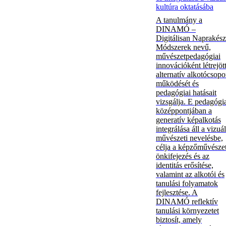
kultúra oktatásába
A tanulmány a
DINAMÓ –
Digitálisan Naprakész
Módszerek nevű,
művészetpedagógiai
innovációként létrejöt
alternatív alkotócsopo
működését és
pedagógiai hatásait
vizsgálja. E pedagógi
középpontjában a
generatív képalkotás
integrálása áll a vizuál
művészeti nevelésbe,
célja a képzőművészet
önkifejezés és az
identitás erősítése,
valamint az alkotói és
tanulási folyamatok
fejlesztése. A
DINAMÓ reflektív
tanulási környezetet
biztosít, amely