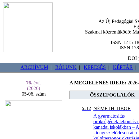
Az Új Pedagógiai Sz
Eg
Szakmai közreműködő: Ma
ISSN 1215-18
ISSN 178
DOI-p
ARCHÍVUM
|
RÓLUNK
|
KERESÉS
|
KÉPTÁR
|
76.
évf.
A MEGJELENÉS IDEJE:
2026-
(2026)
05-06. szám
ÖSSZEFOGLALÓK
5-12
NÉMETH TIBOR
A gyarmatosítás
örökségének lebontása
kanadai iskolákban – 
kiengesztelődésen át a
kultúraazonos oktatási