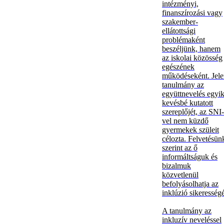
intézményi,
finanszírozási vagy
szakember-
ellátottsági
problémaként
beszéljünk, hanem
az iskolai közösség
egészének
működéseként. Jel
tanulmány az
együttnevelés egyi
kevésbé kutatott
szereplőjét, az SNI-
vel nem küzdő
gyermekek szüleit
célozta. Felvetésün
szerint az ő
informáltságuk és
bizalmuk
közvetlenül
befolyásolhatja az
inklúzió sikerességé
A tanulmány az
inkluzív neveléssel