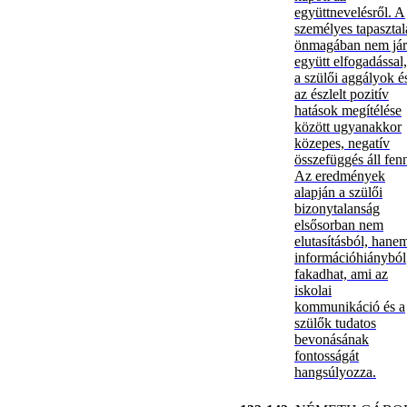
együttnevelésről. A
személyes tapasztal
önmagában nem jár
együtt elfogadással,
a szülői aggályok é
az észlelt pozitív
hatások megítélése
között ugyanakkor
közepes, negatív
összefüggés áll fen
Az eredmények
alapján a szülői
bizonytalanság
elsősorban nem
elutasításból, hane
információhiányból
fakadhat, ami az
iskolai
kommunikáció és a
szülők tudatos
bevonásának
fontosságát
hangsúlyozza.