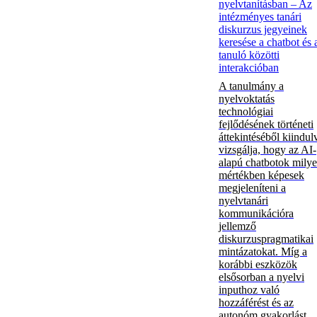
nyelvtanításban – Az
intézményes tanári
diskurzus jegyeinek
keresése a chatbot és 
tanuló közötti
interakcióban
A tanulmány a
nyelvoktatás
technológiai
fejlődésének történeti
áttekintéséből kiindul
vizsgálja, hogy az AI-
alapú chatbotok mily
mértékben képesek
megjeleníteni a
nyelvtanári
kommunikációra
jellemző
diskurzuspragmatikai
mintázatokat. Míg a
korábbi eszközök
elsősorban a nyelvi
inputhoz való
hozzáférést és az
autonóm gyakorlást