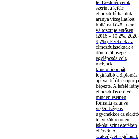
le. Eredményeink
szerint a lefelé
elmozduló fiatalok
aránya vizsgálat két
hulláma között nem
változott jelentősen
(2016 – 10,2%, 2020
9,2%). Ezeknek az
elmozdulásoknak a
döntő többsége
egylépcsős volt,
melynek
kiindulópontját
leginkább a diplomás
apával bírók csoportja
képezte. A lefelé irán
elmozdulás esélyét
minden esetben
formálta az anya
végzettsége is,
ugyanakkor az alakító
tényezők minden
iskolai szint esetében
eltértek. A
szakvégzettségű apák