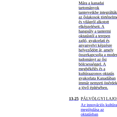
Mára a kanadai
tartományok
tanterveikbe integrálták
az őslakosok történelm
és világról alkotott
elképzeléseit. A
hangsúly a tantermi
oktatástól a terepen
zajló, gyakorlati és
anyanyelvi képzésre
helyeződött át, amely
összekapcsolja a mode
tudományt az ősi
bölcsességgel. A
megbékélés és a
kultúraazonos oktatás
gyakorlata Kanadában
immár nemzeti önérde
a jövő építésében.
13-25
PÁLVÖLGYI LAJO
Az innovációs kultúra
megújulása az
oktatásban