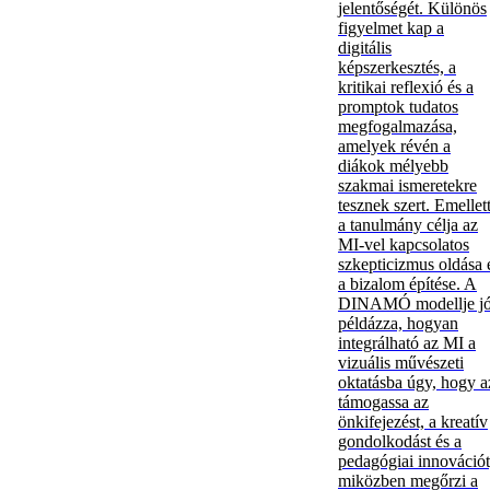
jelentőségét. Különös
figyelmet kap a
digitális
képszerkesztés, a
kritikai reflexió és a
promptok tudatos
megfogalmazása,
amelyek révén a
diákok mélyebb
szakmai ismeretekre
tesznek szert. Emellet
a tanulmány célja az
MI-vel kapcsolatos
szkepticizmus oldása 
a bizalom építése. A
DINAMÓ modellje jó
példázza, hogyan
integrálható az MI a
vizuális művészeti
oktatásba úgy, hogy a
támogassa az
önkifejezést, a kreatív
gondolkodást és a
pedagógiai innovációt
miközben megőrzi a