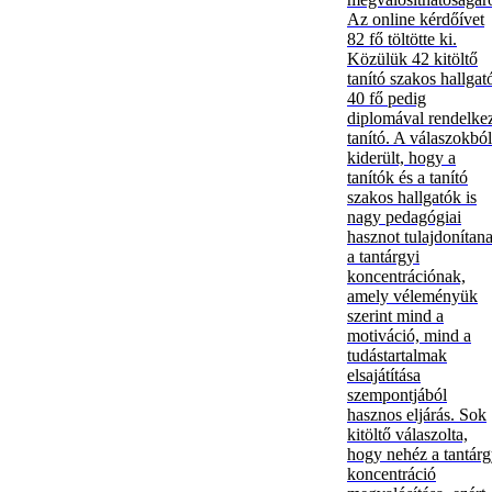
Az online kérdőívet
82 fő töltötte ki.
Közülük 42 kitöltő
tanító szakos hallgat
40 fő pedig
diplomával rendelke
tanító. A válaszokból
kiderült, hogy a
tanítók és a tanító
szakos hallgatók is
nagy pedagógiai
hasznot tulajdonítan
a tantárgyi
koncentrációnak,
amely véleményük
szerint mind a
motiváció, mind a
tudástartalmak
elsajátítása
szempontjából
hasznos eljárás. Sok
kitöltő válaszolta,
hogy nehéz a tantárg
koncentráció