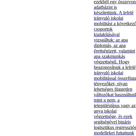
ezekből egy összevon
adatbázist is
készítettünk. A lefelé
irányuló iskolai
mobilitást a következ
csoportok
kialakításával
vizsgáltuk: az apa
diplomás, az apa
érettségizett, valamint
apa szakmunkás
végzettségű. Hogy
beazonosítsuk a lefelé
irányuló iskolai
mobilitással összefüg
tényezőket, olyan
lehetséges független
változókat használtun
mint a nem, a
településtípus vagy az
anya iskolai
végzettsége, és ezek
segítségével bináris
logisztikus regresszió
modelleket futtattunk