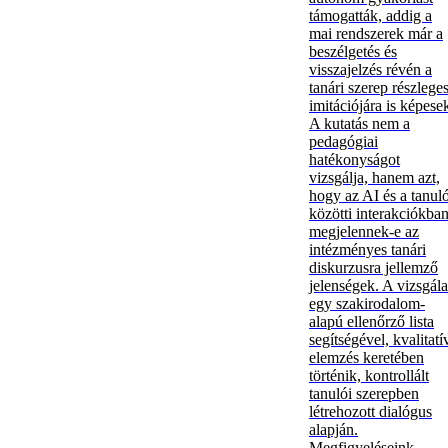
támogatták, addig a
mai rendszerek már a
beszélgetés és
visszajelzés révén a
tanári szerep részlege
imitációjára is képese
A kutatás nem a
pedagógiai
hatékonyságot
vizsgálja, hanem azt,
hogy az AI és a tanul
közötti interakciókba
megjelennek-e az
intézményes tanári
diskurzusra jellemző
jelenségek. A vizsgála
egy szakirodalom-
alapú ellenőrző lista
segítségével, kvalitatí
elemzés keretében
történik, kontrollált
tanulói szerepben
létrehozott dialógus
alapján.
Megfigyeléseink