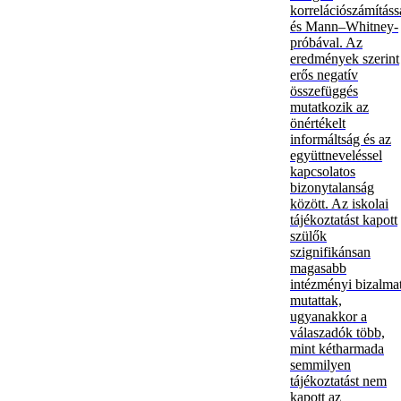
korrelációszámításs
és Mann–Whitney-
próbával. Az
eredmények szerint
erős negatív
összefüggés
mutatkozik az
önértékelt
informáltság és az
együttneveléssel
kapcsolatos
bizonytalanság
között. Az iskolai
tájékoztatást kapott
szülők
szignifikánsan
magasabb
intézményi bizalma
mutattak,
ugyanakkor a
válaszadók több,
mint kétharmada
semmilyen
tájékoztatást nem
kapott az