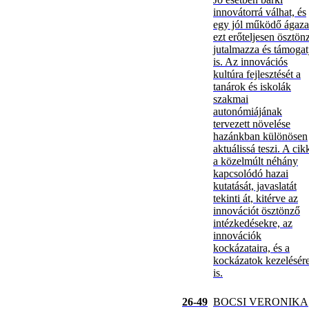
innovátorrá válhat, és
egy jól működő ágaza
ezt erőteljesen ösztönz
jutalmazza és támogat
is. Az innovációs
kultúra fejlesztését a
tanárok és iskolák
szakmai
autonómiájának
tervezett növelése
hazánkban különösen
aktuálissá teszi. A cik
a közelmúlt néhány
kapcsolódó hazai
kutatását, javaslatát
tekinti át, kitérve az
innovációt ösztönző
intézkedésekre, az
innovációk
kockázataira, és a
kockázatok kezelésér
is.
26-49
BOCSI VERONIKA