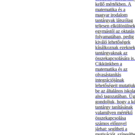
kellő mértékben. A
matematika és a
magyar irodalom
tantárgyak látszólag
teljesen elkülönülne
egymástól az oktatás
folyamatában, pedig
kiváló lehetőségek
kínálkoznak ezeknek
tantárgyaknak az
összekapcsolására is.
Cikkünkben a
matematika és az
olvasástanítás
integrációjának
lehetőségeit mutatju
be az általános iskol
alsó tagozatában. Ú
gondoljuk, hogy a ké
tantárgy tanításának
valamilyen mértékű
összekapcsolása
számos előnnyel
járhat: segítheti a
motivációt, színesíthe