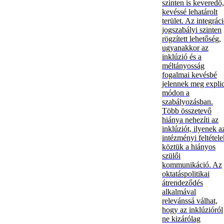
szinten is keveredő,
kevéssé lehatárolt
terület. Az integrác
jogszabályi szinten
rögzített lehetőség,
ugyanakkor az
inklúzió és a
méltányosság
fogalmai kevésbé
jelennek meg explic
módon a
szabályozásban.
Több összetevő
hiánya nehezíti az
inklúziót, ilyenek a
intézményi feltétele
köztük a hiányos
szülői
kommunikáció. Az
oktatáspolitikai
átrendeződés
alkalmával
relevánssá válhat,
hogy az inklúzióról
ne kizárólag