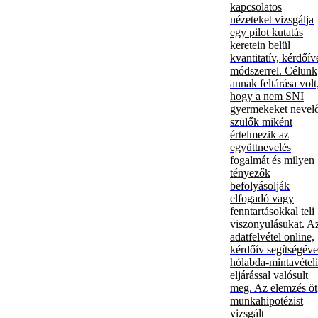
kapcsolatos
nézeteket vizsgálja
egy pilot kutatás
keretein belül
kvantitatív, kérdőív
módszerrel. Célunk
annak feltárása volt
hogy a nem SNI
gyermekeket nevel
szülők miként
értelmezik az
együttnevelés
fogalmát és milyen
tényezők
befolyásolják
elfogadó vagy
fenntartásokkal teli
viszonyulásukat. A
adatfelvétel online,
kérdőív segítségéve
hólabda-mintavételi
eljárással valósult
meg. Az elemzés öt
munkahipotézist
vizsgált