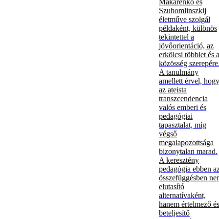
Makarenko és
Szuhomlinszkij
életműve szolgál
példaként, különös
tekintettel a
jövőorientáció, az
erkölcsi többlet és 
közösség szerepére
A tanulmány
amellett érvel, hog
az ateista
transzcendencia
valós emberi és
pedagógiai
tapasztalat, míg
végső
megalapozottsága
bizonytalan marad.
A keresztény
pedagógia ebben a
összefüggésben ne
elutasító
alternatívaként,
hanem értelmező é
beteljesítő