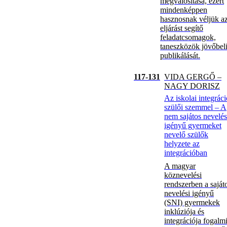
megvalósítása, ezért
mindenképpen
hasznosnak véljük a
eljárást segítő
feladatcsomagok,
taneszközök jövőbel
publikálását.
117-131
VIDA GERGŐ –
NAGY DORISZ
Az iskolai integráci
szülői szemmel – A
nem sajátos nevelés
igényű gyermeket
nevelő szülők
helyzete az
integrációban
A magyar
köznevelési
rendszerben a saját
nevelési igényű
(SNI) gyermekek
inklúziója és
integrációja fogalm