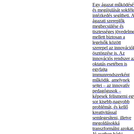
Egy ágazat működésé
és megújulását sokfél
intézkedés segítheti. 
ágazati szereplők
megbecsülése és
tisztességes jövedelm
mellett biztosan a
legelsők között
szerepel az innováció
ösztönzése is. Az
innovációs rendszer a
oktatás esetében is
egyfajta
immunrendszerként
működik, amelynek
sejtei – az innovatív
pedagógusok –
képesek felismerni eg
sor kisebb-nagyobb
problémát, és kellő
kreativitással
semlegesíteni, illetve
megoldásokká
transzformálni azokat.
Jó esetben bárki