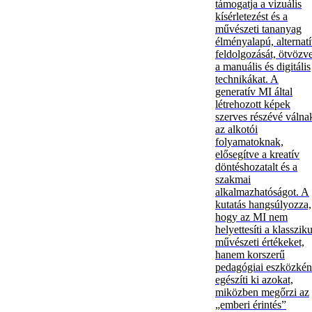
támogatja a vizuális
kísérletezést és a
művészeti tananyag
élményalapú, alternat
feldolgozását, ötvözv
a manuális és digitális
technikákat. A
generatív MI által
létrehozott képek
szerves részévé válna
az alkotói
folyamatoknak,
elősegítve a kreatív
döntéshozatalt és a
szakmai
alkalmazhatóságot. A
kutatás hangsúlyozza,
hogy az MI nem
helyettesíti a klasszik
művészeti értékeket,
hanem korszerű
pedagógiai eszközkén
egészíti ki azokat,
miközben megőrzi az
„emberi érintés”