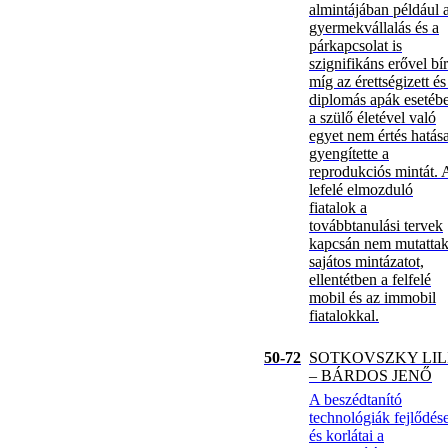
almintájában például 
gyermekvállalás és a
párkapcsolat is
szignifikáns erővel bír
míg az érettségizett és
diplomás apák esetéb
a szülő életével való
egyet nem értés hatás
gyengítette a
reprodukciós mintát. 
lefelé elmozduló
fiatalok a
továbbtanulási tervek
kapcsán nem mutatta
sajátos mintázatot,
ellentétben a felfelé
mobil és az immobil
fiatalokkal.
50-72
SOTKOVSZKY LIL
– BÁRDOS JENŐ
A beszédtanító
technológiák fejlődés
és korlátai a