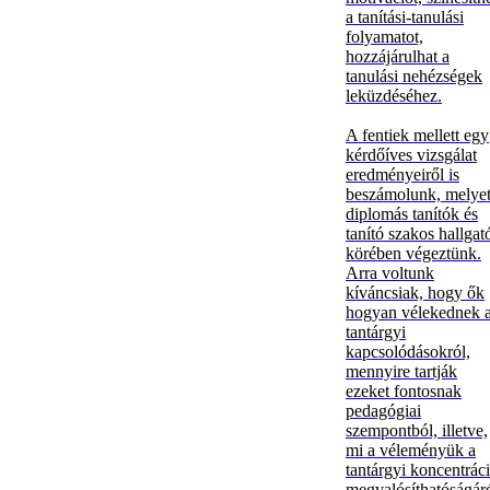
a tanítási-tanulási
folyamatot,
hozzájárulhat a
tanulási nehézségek
leküzdéséhez.
A fentiek mellett egy
kérdőíves vizsgálat
eredményeiről is
beszámolunk, melye
diplomás tanítók és
tanító szakos hallgat
körében végeztünk.
Arra voltunk
kíváncsiak, hogy ők
hogyan vélekednek 
tantárgyi
kapcsolódásokról,
mennyire tartják
ezeket fontosnak
pedagógiai
szempontból, illetve,
mi a véleményük a
tantárgyi koncentrác
megvalósíthatóságáró