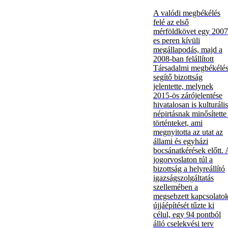
A valódi megbékélés
felé az első
mérföldkövet egy 2007
es peren kívüli
megállapodás, majd a
2008-ban felállított
Társadalmi megbékélés
segítő bizottság
jelentette, melynek
2015-ös zárójelentése
hivatalosan is kulturális
népirtásnak minősítette
történteket, ami
megnyitotta az utat az
állami és egyházi
bocsánatkérések előtt. 
jogorvoslaton túl a
bizottság a helyreállító
igazságszolgáltatás
szellemében a
megsebzett kapcsolato
újjáépítését tűzte ki
célul, egy 94 pontból
álló cselekvési terv