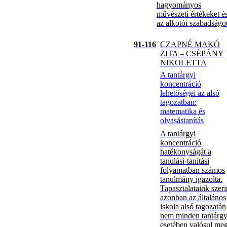
hagyományos
művészeti értékeket é
az alkotói szabadságot
91-116
CZAPNÉ MAKÓ
ZITA – CSÉPÁNY
NIKOLETTA
A tantárgyi
koncentráció
lehetőségei az alsó
tagozatban:
matematika és
olvasástanítás
A tantárgyi
koncentráció
hatékonyságát a
tanulási-tanítási
folyamatban számos
tanulmány igazolta.
Tapasztalataink szeri
azonban az általános
iskola alsó tagozatán
nem minden tantárg
esetében valósul me