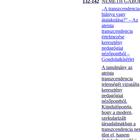
132-142
NÉMETH GÁBO
„A transzcendencia
hiánya vagy
átalakulása?” – Az
ateista
transzcendencia
értelmezése
keresztény
pedagógiai
nézőpontból –
Gondolatkísérlet
A tanulmány az
ateista
transzcendencia
jelenségét vizsgálja
keresztény
pedagógiai
nézőpontból.
Kiindulópontja,
hogy a modern,
szekularizált
társadalmakban a
transzcendencia n
tűnt el, hanem