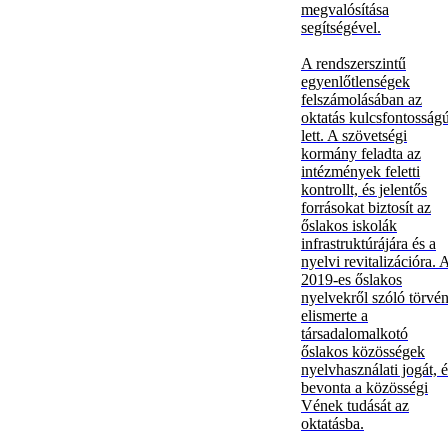
megvalósítása
segítségével.
A rendszerszintű
egyenlőtlenségek
felszámolásában az
oktatás kulcsfontosság
lett. A szövetségi
kormány feladta az
intézmények feletti
kontrollt, és jelentős
forrásokat biztosít az
őslakos iskolák
infrastruktúrájára és a
nyelvi revitalizációra. 
2019-es őslakos
nyelvekről szóló törvé
elismerte a
társadalomalkotó
őslakos közösségek
nyelvhasználati jogát, é
bevonta a közösségi
Vének tudását az
oktatásba.