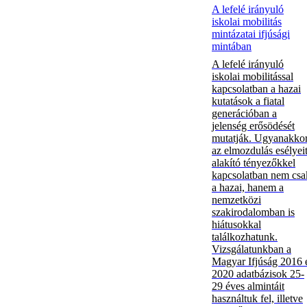
A lefelé irányuló
iskolai mobilitás
mintázatai ifjúsági
mintában
A lefelé irányuló
iskolai mobilitással
kapcsolatban a hazai
kutatások a fiatal
generációban a
jelenség erősödését
mutatják. Ugyanakko
az elmozdulás esélyei
alakító tényezőkkel
kapcsolatban nem csa
a hazai, hanem a
nemzetközi
szakirodalomban is
hiátusokkal
találkozhatunk.
Vizsgálatunkban a
Magyar Ifjúság 2016 
2020 adatbázisok 25-
29 éves almintáit
használtuk fel, illetve