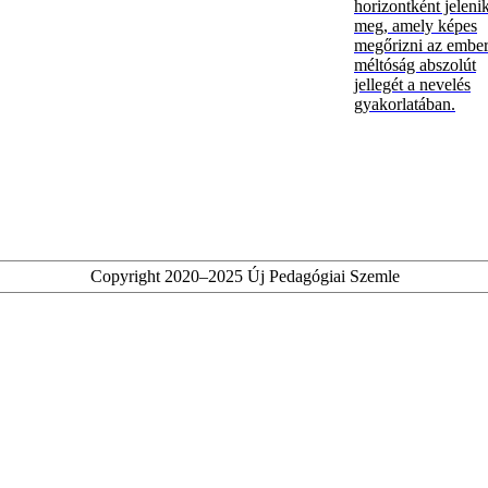
horizontként jeleni
meg, amely képes
megőrizni az ember
méltóság abszolút
jellegét a nevelés
gyakorlatában.
Copyright 2020–2025 Új Pedagógiai Szemle