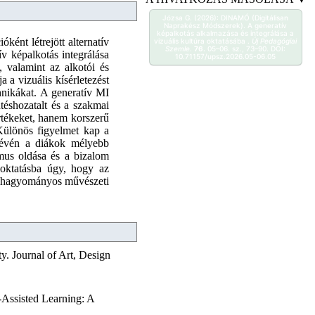
Józsa G. (2026): DINAMÓ (Digitálisan
Naprakész Módszerek). A generatív
képalkotás alkalmazása és integrálása a
nt létrejött alternatív
vizuális kultúra oktatásába .
Új Pedagógiai
Szemle
.
76.
05–06. sz., 73–90. DOI:
v képalkotás integrálása
10.71157/upsz.2026.05-06.05
, valamint az alkotói és
 a vizuális kísérletezést
chnikákat. A generatív MI
ntéshozatalt és a szakmai
rtékeket, hanem korszerű
 Különös figyelmet kap a
 révén a diákok mélyebb
zmus oldása és a bizalom
oktatásba úgy, hogy az
 a hagyományos művészeti
y. Journal of Art, Design
-Assisted Learning: A