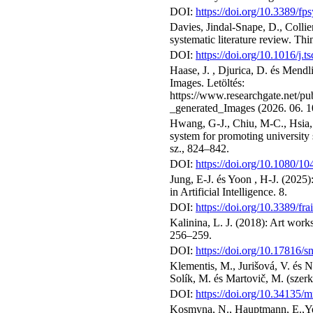
DOI:
https://doi.org/10.3389/f
Davies, Jindal-Snape, D., Colli
systematic literature review. Thi
DOI:
https://doi.org/10.1016/j.
Haase, J. , Djurica, D. és Mendl
Images. Letöltés:
https://www.researchgate.net/
_generated_Images (2026. 06. 10
Hwang, G-J., Chiu, M-C., Hsia, L
system for promoting university
sz., 824–842.
DOI:
https://doi.org/10.1080/
Jung, E-J. és Yoon , H-J. (2025)
in Artificial Intelligence. 8.
DOI:
https://doi.org/10.3389/fr
Kalinina, L. J. (2018): Art worksh
256–259.
DOI:
https://doi.org/10.17816
Klementis, M., Jurišová, V. és
Solík, M. és Martovič, M. (szer
DOI:
https://doi.org/10.34135/
Kosmyna, N., Hauptmann, E.,Ye, T