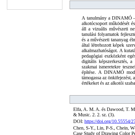
A tanulmány a DINAMÓ – Di
alkotócsoport működését és 
áll a vizuális művészeti ne
tanulási folyamatok fejlesz
és a művészeti tananyag élm
által létrehozott képek sze
alkalmazhatóságot. A kutatá
pedagógiai eszközként egés
digitális képszerkesztés,
szakmai ismeretekre teszne
építése. A DINAMÓ modell
támogassa az önkifejezést,
értékeket és az alkotói szab
Elfa, A. M. A. és Dawood, T. M. 
& Music. 2. 2. sz. (3).
DOI:
https://doi.org/10.55554/
Chen, S-Y., Lin, P-S., Chein, W
Case Study of Drawing Color Per