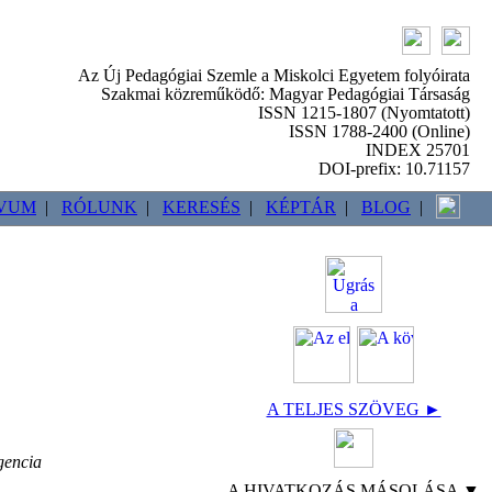
Az Új Pedagógiai Szemle a Miskolci Egyetem folyóirata
Szakmai közreműködő: Magyar Pedagógiai Társaság
ISSN 1215-1807 (Nyomtatott)
ISSN 1788-2400 (Online)
INDEX 25701
DOI-prefix: 10.71157
VUM
|
RÓLUNK
|
KERESÉS
|
KÉPTÁR
|
BLOG
|
A TELJES SZÖVEG ►
gencia
A HIVATKOZÁS MÁSOLÁSA ▼