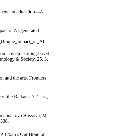
onments in education—A
mpact of AI-generated
e_Unique_Impact_of_AI-
ion: a deep learning-based
hnology & Society. 25. 3.
n and the arts. Frontiers
 of the Balkans. 7. 1. sz.,
Prostináková Hossová, M,
–338.
 P. (2025): Our Brain on