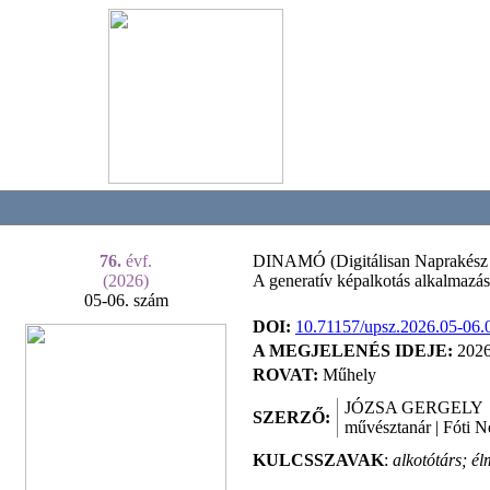
76.
évf.
DINAMÓ (Digitálisan Naprakész
(2026)
A generatív képalkotás alkalmazása
05-06. szám
DOI:
10.71157/upsz.2026.05-06.
A MEGJELENÉS IDEJE:
2026
ROVAT:
Műhely
JÓZSA GERGELY
SZERZŐ:
művésztanár | Fóti
KULCSSZAVAK
:
alkotótárs; é