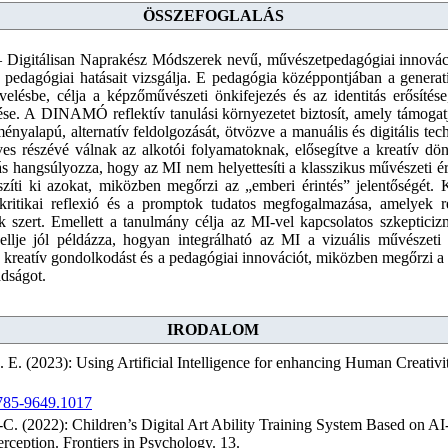
ÖSSZEFOGLALÁS
gitálisan Naprakész Módszerek nevű, művészetpedagógiai innovációké
pedagógiai hatásait vizsgálja. E pedagógia középpontjában a generatí
velésbe, célja a képzőművészeti önkifejezés és az identitás erősítése
tése. A DINAMÓ reflektív tanulási környezetet biztosít, amely támogatja
ényalapú, alternatív feldolgozását, ötvözve a manuális és digitális te
rves részévé válnak az alkotói folyamatoknak, elősegítve a kreatív dö
s hangsúlyozza, hogy az MI nem helyettesíti a klasszikus művészeti é
zíti ki azokat, miközben megőrzi az „emberi érintés” jelentőségét.
 a kritikai reflexió és a promptok tudatos megfogalmazása, amelyek
k szert. Emellett a tanulmány célja az MI-vel kapcsolatos szkeptici
je jól példázza, hogyan integrálható az MI a vizuális művészeti 
 a kreatív gondolkodást és a pedagógiai innovációt, miközben megőrzi
adságot.
IRODALOM
E. (2023): Using Artificial Intelligence for enhancing Human Creativit
2785-9649.1017
-C. (2022): Children’s Digital Art Ability Training System Based on AI
ception. Frontiers in Psychology. 13.