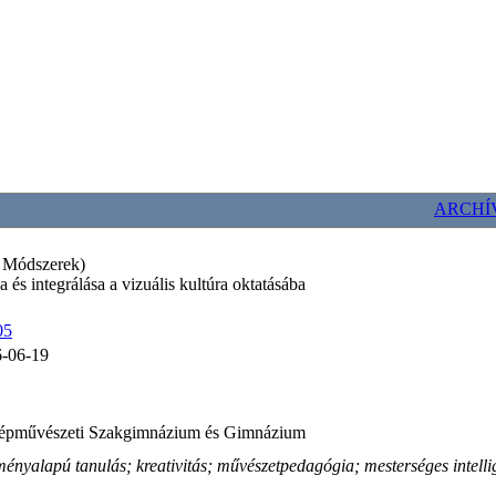
ARCHÍ
 Módszerek)
 és integrálása a vizuális kultúra oktatásába
05
-06-19
 Népművészeti Szakgimnázium és Gimnázium
lményalapú tanulás; kreativitás; művészetpedagógia; mesterséges intelli