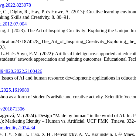
psyg.2022.823078
er, C., Digby, R., Hay, P. és Howe, A. (2013): Creative learning envir
nking Skills and Creativity. 8. 80–91.
tsc.2012.07.004
ing, J. (2023): The Art of Inspiring Creativity: Exploring the Unique I
publication/371874578_The_Art_of_Inspiring_Creativity_Exploring_th
.).
-H. és Shyu, F-M. (2022): Artificial intelligence-supported art educat
 students’ artwork appreciation and painting outcomes. Educational Tec
10494820.2022.2100426
: Issues of AI and human resource development: applications in educatio
ai.2025.1619980
op as a form of student’s artistic and creative activity. Scientific Vector
/snv201871306
 Nagyová, M. (2024): Design “Made by human” in the world of AI. In: 
k.): Marketing Identity – Human vs. Artificial. UCF FMK, Trnava. 332
mmidentity-2024-34
-Y., Situ, J., Liao, X-H., Beresnitzky, A. V., Braunstein, I. és Maes,