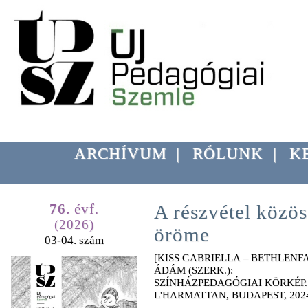
ARCHÍVUM
|
RÓLUNK
|
K
76.
évf.
A részvétel közös
(2026)
öröme
03-04. szám
[KISS GABRIELLA – BETHLENF
ÁDÁM (SZERK.):
SZÍNHÁZPEDAGÓGIAI KÖRKÉP.
L'HARMATTAN, BUDAPEST, 2024