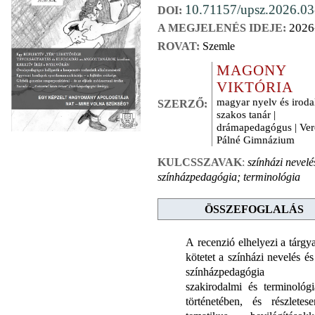
10.71157/upsz.2026.03
DOI:
2026
A MEGJELENÉS IDEJE:
ROVAT:
Szemle
MAGONY
VIKTÓRIA
magyar nyelv és irod
SZERZŐ:
szakos tanár |
drámapedagógus | Ver
Pálné Gimnázium
KULCSSZAVAK
:
színházi nevelé
színházpedagógia; terminológia
ÖSSZEFOGLALÁS
A recenzió elhelyezi a tárgya
kötetet a színházi nevelés és
színházpedagógia
szakirodalmi és terminológi
történetében, és részletese