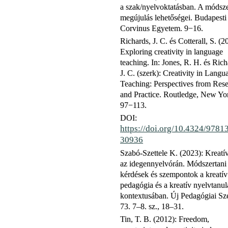
a szak/nyelvoktatásban. A módsze
megújulás lehetőségei. Budapesti
Corvinus Egyetem. 9−16.
Richards, J. C. és Cotterall, S. (2
Exploring creativity in language
teaching. In: Jones, R. H. és Rich
J. C. (szerk): Creativity in Langu
Teaching: Perspectives from Res
and Practice. Routledge, New Yo
97−113.
DOI:
https://doi.org/10.4324/9781
30936
Szabó-Szettele K. (2023): Kreatív
az idegennyelvórán. Módszertani
kérdések és szempontok a kreatív
pedagógia és a kreatív nyelvtanul
kontextusában. Új Pedagógiai Sz
73. 7–8. sz., 18–31.
Tin, T. B. (2012): Freedom,