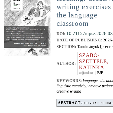
writing exercises
the language
classroom
10.71157/upsz.2026.03
DOI:
2026
DATE OF PUBLISHING:
SECTION:
Tanulmányok [peer re
SZABÓ-
SZETTELE,
AUTHOR:
KATINKA
adjunktus | EJF
KEYWORDS
:
language educatio
linguistic creativity; creative pedag
creative writing
ABSTRACT
(FULL-TEXT IN HUNG