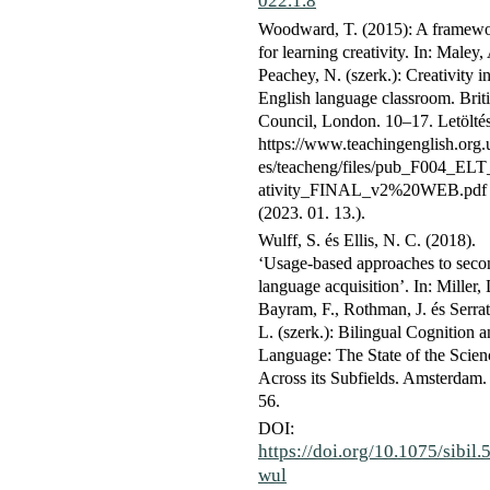
022.1.8
Woodward, T. (2015): A framew
for learning creativity. In: Maley,
Peachey, N. (szerk.): Creativity in
English language classroom. Brit
Council, London. 10–17. Letöltés
https://www.teachingenglish.org.u
es/teacheng/files/pub_F004_ELT
ativity_FINAL_v2%20WEB.pdf
(2023. 01. 13.).
Wulff, S. és Ellis, N. C. (2018).
‘Usage-based approaches to seco
language acquisition’. In: Miller, 
Bayram, F., Rothman, J. és Serrat
L. (szerk.): Bilingual Cognition 
Language: The State of the Scien
Across its Subfields. Amsterdam.
56.
DOI:
https://doi.org/10.1075/sibil.
wul