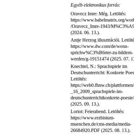
Egyéb elektronikus forrás:
Oravecz Imre: Még. Letöltés:
https://www.babelmatrix.org/wor
/Oravecz_Imre-1943/M%C3%A
(2024. 06. 13.).
Antje Herzog illusztrációi. Letölté
https://www.dw.com/de/wenn-
sprichw%C3%B6rter-zu-bildern-
werden/g-19151474 (2025. 07. 13
Knechtel, N.: Sprachspiele im
Deutschunterricht: Konkrete Poes
Letöltés:
https://web0.fhnw.ch/plattformen/
_16_2009_sprachspiele-im-
deutschunterrichtkonkrete-poesie/
(2025. 09. 13.).
Loriot: Feierabend. Letöltés:
https://www.erzbistum-
muenchen.de/cms-media/media-
26684920.PDF (2025. 08. 13.).