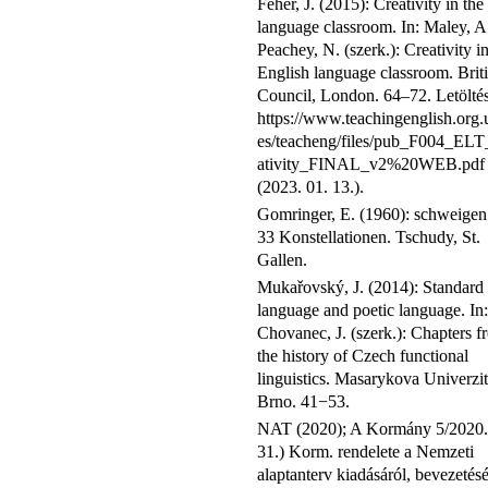
Fehér, J. (2015): Creativity in the
language classroom. In: Maley, A
Peachey, N. (szerk.): Creativity in
English language classroom. Brit
Council, London. 64–72. Letöltés
https://www.teachingenglish.org.u
es/teacheng/files/pub_F004_ELT
ativity_FINAL_v2%20WEB.pdf
(2023. 01. 13.).
Gomringer, E. (1960): schweigen.
33 Konstellationen. Tschudy, St.
Gallen.
Mukařovský, J. (2014): Standard
language and poetic language. In:
Chovanec, J. (szerk.): Chapters f
the history of Czech functional
linguistics. Masarykova Univerzit
Brno. 41−53.
NAT (2020); A Kormány 5/2020. 
31.) Korm. rendelete a Nemzeti
alaptanterv kiadásáról, bevezetésé