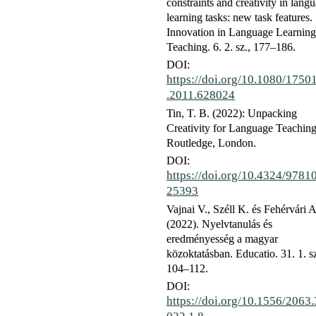
constraints and creativity in lang
learning tasks: new task features.
Innovation in Language Learning
Teaching. 6. 2. sz., 177–186.
DOI:
https://doi.org/10.1080/1750
.2011.628024
Tin, T. B. (2022): Unpacking
Creativity for Language Teaching
Routledge, London.
DOI:
https://doi.org/10.4324/9781
25393
Vajnai V., Széll K. és Fehérvári A
(2022). Nyelvtanulás és
eredményesség a magyar
közoktatásban. Educatio. 31. 1. sz
104–112.
DOI:
https://doi.org/10.1556/2063.