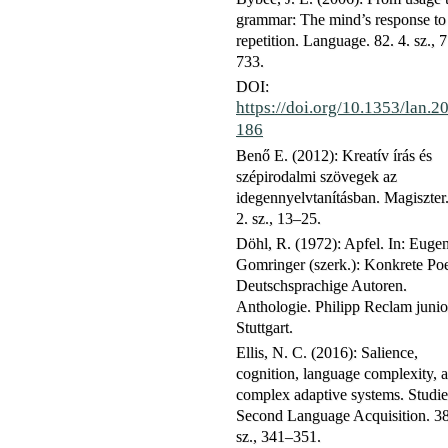
grammar: The mind’s response to
repetition. Language. 82. 4. sz., 
733.
DOI:
https://doi.org/10.1353/lan.2
186
Benő E. (2012): Kreatív írás és
szépirodalmi szövegek az
idegennyelvtanításban. Magiszter.
2. sz., 13–25.
Döhl, R. (1972): Apfel. In: Euge
Gomringer (szerk.): Konkrete Poe
Deutschsprachige Autoren.
Anthologie. Philipp Reclam junio
Stuttgart.
Ellis, N. C. (2016): Salience,
cognition, language complexity, 
complex adaptive systems. Studie
Second Language Acquisition. 38
sz., 341–351.