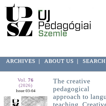
ARCHIVES
|
ABOUT US
|
SEARCH
Vol.
76
The creative
(2026)
pedagogical
Issue 03-04
approach to lang
teaching. Creativ