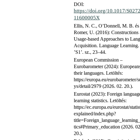
DOI:
https://doi.org/10.1017/S027
11600005X
Ellis, N. C., O’Donnell, M. B. és
Romer, U. (2016): Constructions
Usage-based Approaches to Lan
Acquisition. Language Learning.
’S1’. sz., 23–44.
European Commission –
Eurobarometer (2024): European
their languages. Letöltés:
https://europa.eu/eurobarometer/s
ys/detail/2979 (2026. 02. 20.).
Eurostat (2023): Foreign languag
learning statistics. Letöltés:
https://ec.europa.eu/eurostat/statis
explained/index.php?
title=Foreign_language_learning_s
tics#Primary_education (2026. 02
20.).