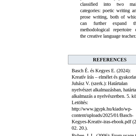
classified into two ma
categories: poetic writing a
prose writing, both of whi
can further expand t
methodological repertoire 
the creative language teacher
REFERENCES
Basch É. és Kegyes E. (2024):
Kreatív írás – elmélet és gyakorlat
Juhász V. (szerk.): Határtalan
nyelvészet alkalmazásban, határta
alkalmazás a nyelvészetben. 5. kö
Letöltés:
http://www.jgypk.hu/kiado/wp-
content/uploads/2025/01/Basch-
Kegyes-Kreativ-iras-ebook.pdf (
02. 20.).
Bybee, J. L. (2006): From usage 