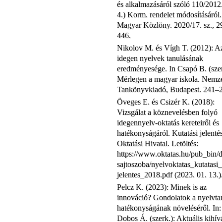
és alkalmazásáról szóló 110/2012.
4.) Korm. rendelet módosításáról.
Magyar Közlöny. 2020/17. sz., 2
446.
Nikolov M. és Vígh T. (2012): A
idegen nyelvek tanulásának
eredményesége. In Csapó B. (szer
Mérlegen a magyar iskola. Nemze
Tankönyvkiadó, Budapest. 241–
Öveges E. és Csizér K. (2018):
Vizsgálat a köznevelésben folyó
idegennyelv-oktatás kereteiről és
hatékonyságáról. Kutatási jelentés
Oktatási Hivatal. Letöltés:
https://www.oktatas.hu/pub_bin/d
sajtoszoba/nyelvoktatas_kutatasi_
jelentes_2018.pdf (2023. 01. 13.)
Pelcz K. (2023): Minek is az
innováció? Gondolatok a nyelvta
hatékonyságának növeléséről. In:
Dobos Á. (szerk.): Aktuális kihí