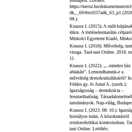
Budapest. Letöltés:
https://mersz.hu/dokumentum/m
dk__69/#m1037adk_63_p1 (2026
08.).
Knausz I. (2015): A múlt kútjána
tükre. A történelemtanítás céljairó
Miskolci Egyetemi Kiadó, Miskol
Knausz I. (2018): Műveltség, tant
vizsga. Taní-tani Online. 2018. m
11.
Knausz I. (2022): „...minden ház
ablakán”. Lemondhatunk-e a
műveltség demokratizálásáról? In
Földes gy. és Antal A. (szerk.):
Igazságosság – demokrácia –
fenntarthatóság. Társadalomelmél
tanulmányok. Nap-világ, Budapes
Knausz I. (2023. 08. 10.): Igazsá
homályos tudat. A közoktatásról
rendszerkritikai kontextusban. Ta
tani Online. Letöltés: