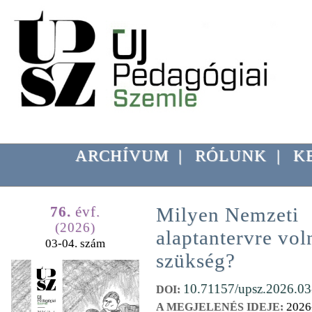
ARCHÍVUM
|
RÓLUNK
|
K
76.
évf.
Milyen Nemzeti
(2026)
alaptantervre vol
03-04. szám
szükség?
10.71157/upsz.2026.03
DOI:
2026
A MEGJELENÉS IDEJE: