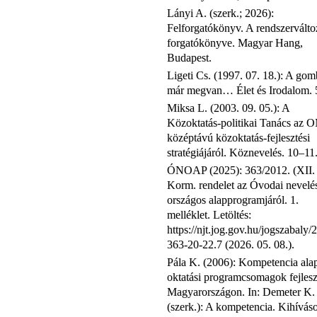
Lányi A. (szerk.; 2026):
Felforgatókönyv. A rendszerválto
forgatókönyve. Magyar Hang,
Budapest.
Ligeti Cs. (1997. 07. 18.): A gom
már megvan… Élet és Irodalom. 
Miksa L. (2003. 09. 05.): A
Közoktatás-politikai Tanács az 
középtávú közoktatás-fejlesztési
stratégiájáról. Köznevelés. 10–11
ÓNOAP (2025): 363/2012. (XII. 
Korm. rendelet az Óvodai nevelé
országos alapprogramjáról. 1.
melléklet. Letöltés:
https://njt.jog.gov.hu/jogszabaly/
363-20-22.7 (2026. 05. 08.).
Pála K. (2006): Kompetencia ala
oktatási programcsomagok fejlesz
Magyarországon. In: Demeter K.
(szerk.): A kompetencia. Kihívás