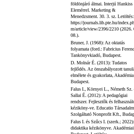
földönjáró álmai. Interjú Hankiss
Elemérrel. Marketing &
Menedzsment. 30. 3. sz. Letöltés:
https://journals.lib.pte.hu/index.
m/article/view/2396/2210 (2026. 
08.).
Bruner, J. (1968): Az oktatás
folyamata (ford.: Fabricius Ferenc
Tankönyvkiadó, Budapest.
D. Molnár É. (2013): Tudatos
fejlődés. Az önszabályozott tanul
elmélete és gyakorlata, Akadémia
Budapest.
Falus I., Környei L., Németh Sz. 
Sallai É. (2012): A pedagógiai
rendszer. Fejlesztők és felhasznál
kéziköny-ve. Educatio Társadalm
Szolgáltató Nonprofit Kft., Budap
Falus I. és Szűcs I. (szerk.; 2022)
didaktika kézikönyve. Akadémiai