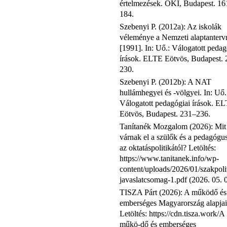
értelmezések. OKI, Budapest. 16
184.
Szebenyi P. (2012a): Az iskolák
véleménye a Nemzeti alaptanterv
[1991]. In: Uő.: Válogatott pedag
írások. ELTE Eötvös, Budapest.
230.
Szebenyi P. (2012b): A NAT
hullámhegyei és -völgyei. In: Uő.
Válogatott pedagógiai írások. E
Eötvös, Budapest. 231–236.
Tanítanék Mozgalom (2026): Mit
várnak el a szülők és a pedagógu
az oktatáspolitikától? Letöltés:
https://www.tanitanek.info/wp-
content/uploads/2026/01/szakpolit
javaslatcsomag-1.pdf (2026. 05. 0
TISZA Párt (2026): A működő és
emberséges Magyarország alapjai
Letöltés: https://cdn.tisza.work/A
műkö-dő és emberséges