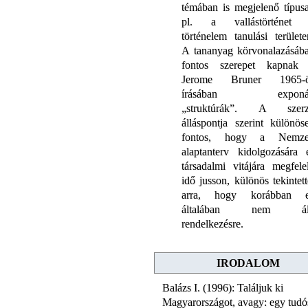
témában is megjelenő típusa
pl. a vallástörténet
történelem tanulási területe
A tananyag körvonalazásáb
fontos szerepet kapnak
Jerome Bruner 1965-
írásában exponál
„struktúrák”. A szer
álláspontja szerint különös
fontos, hogy a Nemze
alaptanterv kidolgozására 
társadalmi vitájára megfele
idő jusson, különös tekintett
arra, hogy korábban 
általában nem áll
rendelkezésre.
IRODALOM
Balázs I. (1996): Találjuk ki
Magyarországot, avagy: egy tudó