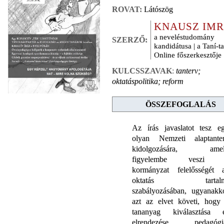
ROVAT:
Látószög
KNAUSZ IMR
a neveléstudomány
SZERZŐ:
kandidátusa | a Taní-ta
Online főszerkesztője
KULCSSZAVAK
:
tanterv;
oktatáspolitika; reform
ÖSSZEFOGLALÁS
Az írás javaslatot tesz e
olyan Nemzeti alaptante
kidolgozására, ame
figyelembe veszi 
kormányzat felelősségét 
oktatás tartalm
szabályozásában, ugyanakk
azt az elvet követi, hogy
tananyag kiválasztása 
elrendezése pedagógi