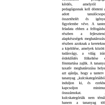
kérdés, amelyról 
pedagógusnak kell dönteni 
adott tanulócsopor
összetételét és igénye
figyelembe véve. A tante
feladata ebben a felfogásb
részben a fejleszten
alapkészségek meghatározás
részben azoknak a keretekn
a kijelölése, amelyek között
tudásvágy, a világ irán
érdeklődés fölkeltése 
fönntartása zajlik. A tanany
taxatív meghatározása helye
azt ajánlja, hogy a tanterv
tananyag „kulcskategóriáibó
induljon ki, és ezekh
kapcsoljon minimu
óraszámokat. 
kulcskategóriák nem témá
hanem a tananyag tö