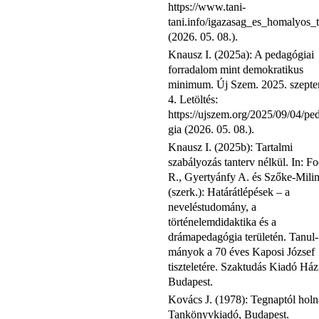
https://www.tani-
tani.info/igazasag_es_homalyos_
(2026. 05. 08.).
Knausz I. (2025a): A pedagógiai
forradalom mint demokratikus
minimum. Új Szem. 2025. szept
4. Letöltés:
https://ujszem.org/2025/09/04/pe
gia (2026. 05. 08.).
Knausz I. (2025b): Tartalmi
szabályozás tanterv nélkül. In: F
R., Gyertyánfy A. és Szőke-Milin
(szerk.): Határátlépések – a
neveléstudomány, a
történelemdidaktika és a
drámapedagógia területén. Tanul-
mányok a 70 éves Kaposi József
tiszteletére. Szaktudás Kiadó Ház
Budapest.
Kovács J. (1978): Tegnaptól holn
Tankönyvkiadó, Budapest.