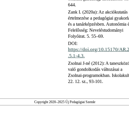
644.
Zank I. (2020a): Az akciókutatás
értelmezése a pedagógiai gyakorl
és a tanárképzésben. Autonómia 
Felelősség: Neveléstudományi
Folyóirat. 5. 55–69.
DOI:
https://doi.org/10.15170/AR.
.5.1-4.3.
Zsolnai J-né (2012): A taneszköz
való gondolkodás változásai a
Zsolnai-programokban. Iskolakult
22. 12. sz., 93-101.
Copyright 2020–2025 Új Pedagógiai Szemle