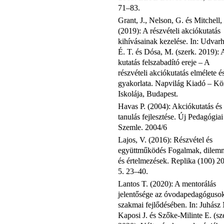
71–83.
Grant, J., Nelson, G. és Mitchell,
(2019): A részvételi akciókutatás
kihívásainak kezelése. In: Udvarh
É. T. és Dósa, M. (szerk. 2019): 
kutatás felszabadító ereje – A
részvételi akciókutatás elmélete é
gyakorlata. Napvilág Kiadó – Kö
Iskolája, Budapest.
Havas P. (2004): Akciókutatás és
tanulás fejlesztése. Új Pedagógiai
Szemle. 2004/6
Lajos, V. (2016): Részvétel és
együttműködés Fogalmak, dilem
és értelmezések. Replika (100) 2
5. 23–40.
Lantos T. (2020): A mentorálás
jelentősége az óvodapedagóguso
szakmai fejlődésében. In: Juhász 
Kaposi J. és Szőke-Milinte E. (sz