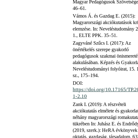
Magyar Pedagógusok Szövetsége
46–61.
Vámos Á. és Gazdag E. (2015):
Magyarországi akciókutatások kri
elemzése. In: Neveléstudomány 
1., ELTE PPK. 35–51.
Zagyváné Szűcs I. (2017): Az
önértékelés szerepe gyakorló
pedagógusok szakmai önismeret
alakulásában. Képzés és Gyakorla
Neveléstudományi folyóirat, 15. 
sz., 175–194.
DOI:
https://doi.org/10.17165/TP.2
1-2.10
Zank I. (2019): A részvételi
akciókutatás elmélete és gyakorla
néhány magyarországi romakutat
tükrében In: Juhász E. és Endrőd
(2019, szerk.): HeRA évkönyvek
oktatás, gazdaság, társadalom. 6