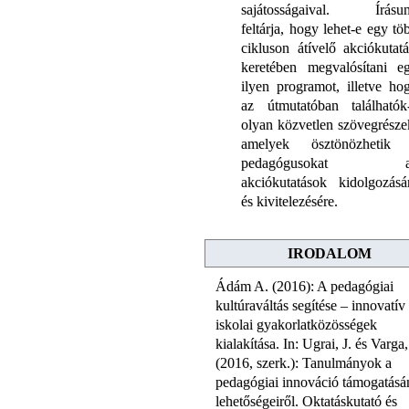
sajátosságaival. Írásu
feltárja, hogy lehet-e egy tö
cikluson átívelő akciókutatá
keretében megvalósítani e
ilyen programot, illetve ho
az útmutatóban találhatók
olyan közvetlen szövegrésze
amelyek ösztönözhetik
pedagógusokat a
akciókutatások kidolgozásá
és kivitelezésére.
IRODALOM
Ádám A. (2016): A pedagógiai
kultúraváltás segítése – innovatív
iskolai gyakorlatközösségek
kialakítása. In: Ugrai, J. és Varga
(2016, szerk.): Tanulmányok a
pedagógiai innováció támogatásá
lehetőségeiről. Oktatáskutató és