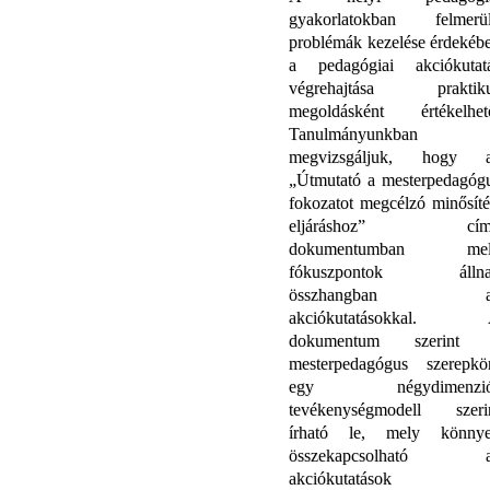
gyakorlatokban felmerü
problémák kezelése érdekéb
a pedagógiai akciókutat
végrehajtása praktik
megoldásként értékelhet
Tanulmányunkban
megvizsgáljuk, hogy 
„Útmutató a mesterpedagóg
fokozatot megcélzó minősíté
eljáráshoz” cím
dokumentumban mel
fókuszpontok állna
összhangban a
akciókutatásokkal.
dokumentum szerint
mesterpedagógus szerepkö
egy négydimenzió
tevékenységmodell szeri
írható le, mely könny
összekapcsolható a
akciókutatások