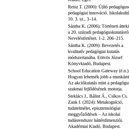
Reisz T. (2000): Újító pedagógus
pedagógiai innováció. Iskolakultú
10. 3. sz., 3–14.
Sántha K. (2006): Történeti áttek
a 20. századi pedagóguskutatásról
Neveléstörténet. 1-2. 206–215.
Sántha K. (2009): Bevezetés a
kvalitatív pedagógiai kutatás
módszertanába. Eötvös József
Könyvkiadó, Budapest.
School Education Gateway (é.n.)
Hogyan lehetnék jobb a munkám
Az akciókutatás mint a pedagógu
szakmai fejlődésének motorja.
Steklács J., Bálint Á., Csíkos Cs.
Zank I. (2024): Metakogníció,
tudatelmélet, episztemológiai
meggyőződések – Az iskolai
tudásrendszer háttérdimenziói.
Akadémiai Kiadó, Budapest.