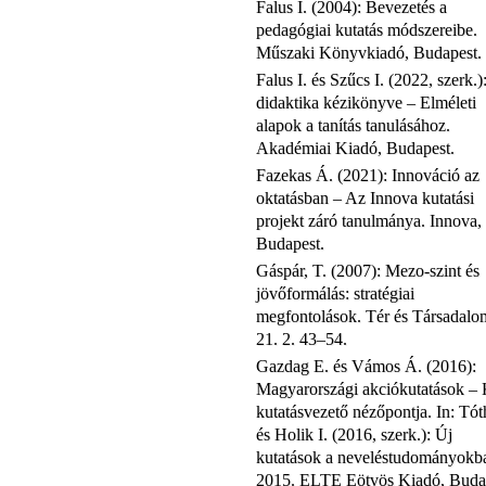
Falus I. (2004): Bevezetés a
pedagógiai kutatás módszereibe.
Műszaki Könyvkiadó, Budapest.
Falus I. és Szűcs I. (2022, szerk.)
didaktika kézikönyve – Elméleti
alapok a tanítás tanulásához.
Akadémiai Kiadó, Budapest.
Fazekas Á. (2021): Innováció az
oktatásban – Az Innova kutatási
projekt záró tanulmánya. Innova,
Budapest.
Gáspár, T. (2007): Mezo-szint és
jövőformálás: stratégiai
megfontolások. Tér és Társadalo
21. 2. 43–54.
Gazdag E. és Vámos Á. (2016):
Magyarországi akciókutatások – 
kutatásvezető nézőpontja. In: Tót
és Holik I. (2016, szerk.): Új
kutatások a neveléstudományokb
2015. ELTE Eötvös Kiadó, Buda