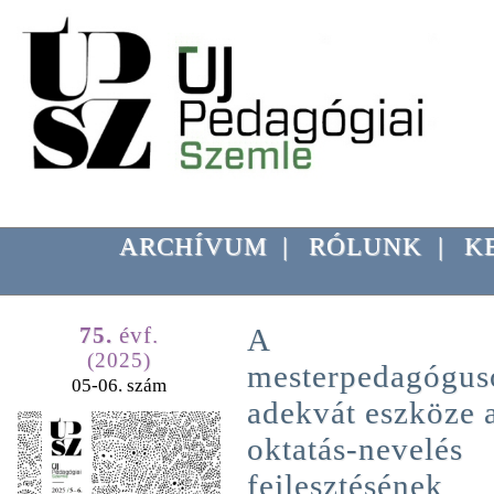
ARCHÍVUM
|
RÓLUNK
|
K
75.
évf.
A
(2025)
mesterpedagógus
05-06. szám
adekvát eszköze 
oktatás-nevelés
fejlesztésének