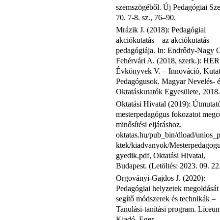
szemszögéből. Új Pedagógiai Sz
70. 7-8. sz., 76–90.
Mrázik J. (2018): Pedagógiai
akciókutatás – az akciókutatás
pedagógiája. In: Endrődy-Nagy O
Fehérvári A. (2018, szerk.): HE
Évkönyvek V. – Innováció, Kutat
Pedagógusok. Magyar Nevelés- é
Oktatáskutatók Egyesülete, 2018.
Oktatási Hivatal (2019): Útmutat
mesterpedagógus fokozatot megc
minősítési eljáráshoz.
oktatas.hu/pub_bin/dload/unios_p
ktek/kiadvanyok/Mesterpedagog
gyedik.pdf, Oktatási Hivatal,
Budapest. (Letöltés: 2023. 09. 22
Orgoványi-Gajdos J. (2020):
Pedagógiai helyzetek megoldását
segítő módszerek és technikák –
Tanulási-tanítási program. Líceu
Kiadó, Eger.