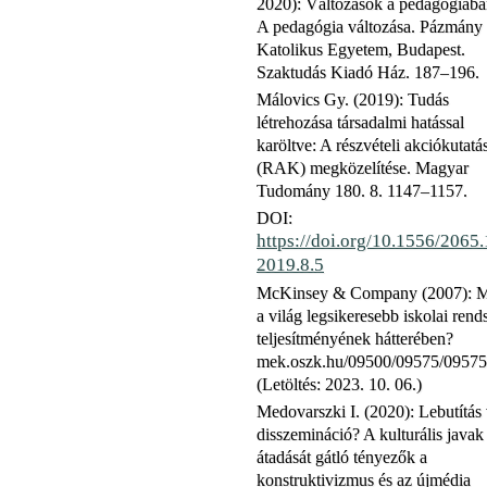
2020): Változások a pedagógiába
A pedagógia változása. Pázmány 
Katolikus Egyetem, Budapest.
Szaktudás Kiadó Ház. 187–196.
Málovics Gy. (2019): Tudás
létrehozása társadalmi hatással
karöltve: A részvételi akciókutatá
(RAK) megközelítése. Magyar
Tudomány 180. 8. 1147–1157.
DOI:
https://doi.org/10.1556/2065.
2019.8.5
McKinsey & Company (2007): Mi
a világ legsikeresebb iskolai rend
teljesítményének hátterében?
mek.oszk.hu/09500/09575/09575
(Letöltés: 2023. 10. 06.)
Medovarszki I. (2020): Lebutítás
disszemináció? A kulturális javak
átadását gátló tényezők a
konstruktivizmus és az újmédia