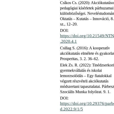
Csíkos Cs. (2020): Akciókutatáso
pedagógiai kísérletek párhuzamai
különbözőségei. Neveléstudomán
Oktatás – Kutatás – Innováció, 8.
sz., 12–20.
DOI:
https://doi.org/10.21549/NT
.2020.4.1
Csillag S. (2016): A kooperatív
akciókutatás elmélete és gyakorla
Prosperitas, 3. 2. 36–62.
Elek Zs. R. (2022): Tinédzserkori
gyermekvállalás és iskolai
lemorzsolódás – Egy fiatalokkal
végzett részvételi akciókutatás
módszertani tapasztalatai. Párbes
Szociális Munka folyóirat. 9. 1.
DOI:
https://doi.org/10.29376/parb
d.2022.9/1/5