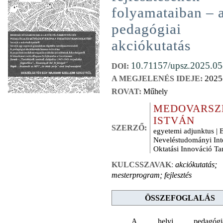
folyamataiban – 
pedagógiai
akciókutatás
10.71157/upsz.2025.05
DOI:
2025
A MEGJELENÉS IDEJE:
ROVAT:
Műhely
MEDOVARSZ
ISTVÁN
SZERZŐ:
egyetemi adjunktus |
Neveléstudományi Int
Oktatási Innováció Ta
KULCSSZAVAK
:
akciókutatás;
mesterprogram; fejlesztés
ÖSSZEFOGLALÁS
A helyi pedagógia