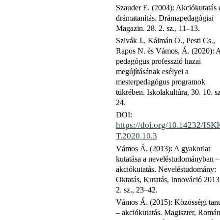
Szauder E. (2004): Akciókutatás 
drámatanítás. Drámapedagógiai
Magazin. 28. 2. sz., 11–13.
Szivák J., Kálmán O., Pesti Cs.,
Rapos N. és Vámos, Á. (2020): 
pedagógus professzió hazai
megújításának esélyei a
mesterpedagógus programok
tükrében. Iskolakultúra, 30. 10. sz
24.
DOI:
https://doi.org/10.14232/IS
T.2020.10.3
Vámos Á. (2013): A gyakorlat
kutatása a neveléstudományban –
akciókutatás. Neveléstudomány:
Oktatás, Kutatás, Innováció 2013.
2. sz., 23–42.
Vámos Á. (2015): Közösségi tan
– akciókutatás. Magiszter, Román