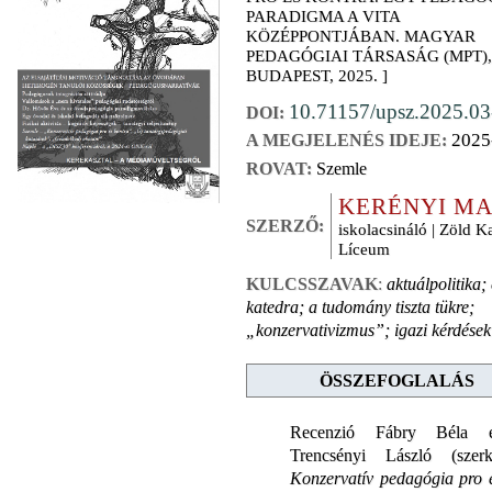
PARADIGMA A VITA
KÖZÉPPONTJÁBAN. MAGYAR
PEDAGÓGIAI TÁRSASÁG (MPT),
BUDAPEST, 2025. ]
10.71157/upsz.2025.03
DOI:
2025
A MEGJELENÉS IDEJE:
ROVAT:
Szemle
KERÉNYI MA
SZERZŐ:
iskolacsináló | Zöld K
Líceum
KULCSSZAVAK
:
aktuálpolitika;
katedra; a tudomány tiszta tükre;
„konzervativizmus”; igazi kérdések
ÖSSZEFOGLALÁS
Recenzió Fábry Béla 
Trencsényi László (szerk
Konzervatív pedagógia pro 