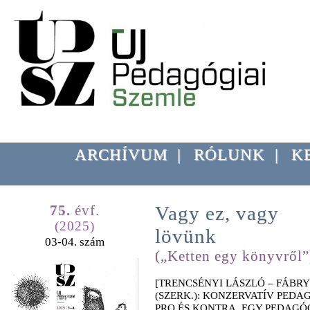
ARCHÍVUM
|
RÓLUNK
|
K
75.
évf.
Vagy ez, vagy
(2025)
lövünk
03-04. szám
(„Ketten egy könyvről”
[TRENCSÉNYI LÁSZLÓ – FÁBRY
(SZERK.): KONZERVATÍV PEDA
PRO ÉS KONTRA. EGY PEDAGÓ