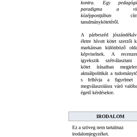
kontra. Egy pedagógi
paradigma a vit
középpontjában
cím
tanulmánykötetéről.
A párbeszéd jószándékáv
életre hívott kötet szerzői k
markánsan különböző olda
képviselnek. A recenze
igyekszik szétválasztani
kötet írásaiban megjele
aktuálpolitikát a tudománytó
s felhívja a figyelmet
megválaszolásra váró valób
égető kérdésekre.
IRODALOM
Ez a szöveg nem tartalmaz
irodalomjegyzéket.