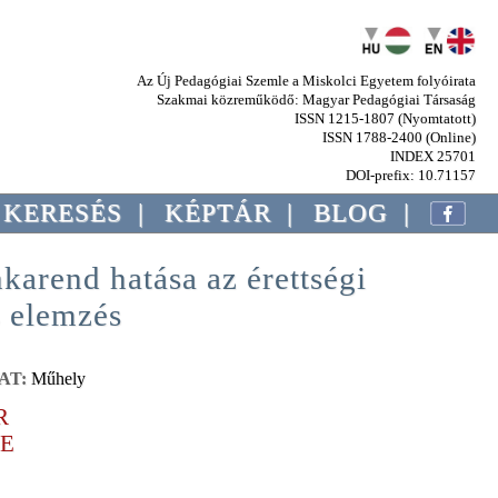
Az Új Pedagógiai Szemle a Miskolci Egyetem folyóirata
Szakmai közreműködő: Magyar Pedagógiai Társaság
ISSN 1215-1807 (Nyomtatott)
ISSN 1788-2400 (Online)
INDEX 25701
DOI-prefix: 10.71157
KERESÉS
|
KÉPTÁR
|
BLOG
|
nkarend hatása az érettségi
 elemzés
AT:
Műhely
R
SE