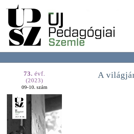
73.
évf.
A világjá
(2023)
09-10. szám