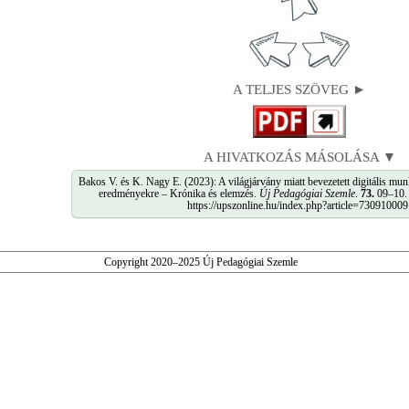
A TELJES SZÖVEG ►
A HIVATKOZÁS MÁSOLÁSA ▼
Bakos V. és K. Nagy E. (2023): A világjárvány miatt bevezetett digitális munk
eredményekre – Krónika és elemzés.
Új Pedagógiai Szemle
.
73.
09–10. s
https://upszonline.hu/index.php?article=730910009
Copyright 2020–2025 Új Pedagógiai Szemle