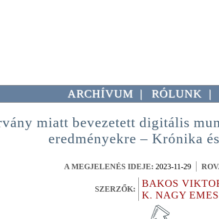
ARCHÍVUM
|
RÓLUNK
|
rvány miatt bevezetett digitális mu
eredményekre – Krónika és
A MEGJELENÉS IDEJE:
2023-11-29
ROV
BAKOS VIKTO
SZERZŐK:
K. NAGY EME