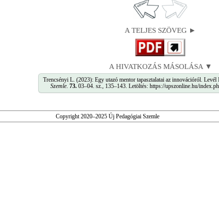
A TELJES SZÖVEG ►
A HIVATKOZÁS MÁSOLÁSA ▼
Trencsényi L. (2023): Egy utazó mentor tapasztalatai az innovációról. Levél
Szemle
.
73.
03–04. sz., 135–143. Letöltés: https://upszonline.hu/index.
Copyright 2020–2025 Új Pedagógiai Szemle