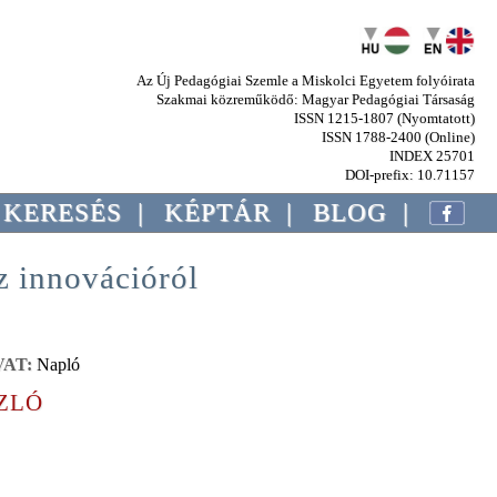
Az Új Pedagógiai Szemle a Miskolci Egyetem folyóirata
Szakmai közreműködő: Magyar Pedagógiai Társaság
ISSN 1215-1807 (Nyomtatott)
ISSN 1788-2400 (Online)
INDEX 25701
DOI-prefix: 10.71157
KERESÉS
|
KÉPTÁR
|
BLOG
|
z innovációról
AT:
Napló
ZLÓ