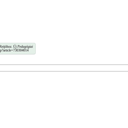
 Reijóhoz.
Új Pedagógiai
php?article=730304014