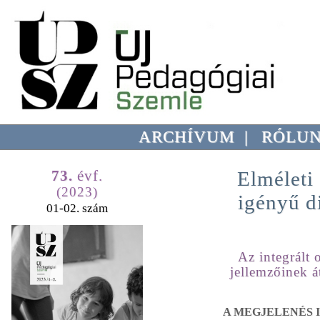
ARCHÍVUM
|
RÓLU
73.
évf.
Elméleti
(2023)
igényű d
01-02. szám
Az integrált 
jellemzőinek á
A MEGJELENÉS I