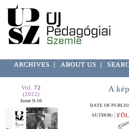
ARCHIVES
|
ABOUT US
|
SEAR
Vol.
72
A kép
(2022)
Issue 9-10
DATE OF PUBLIS
FÖL
AUTHOR: