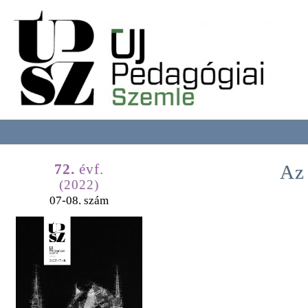
72.
évf.
Az
(2022)
07-08. szám