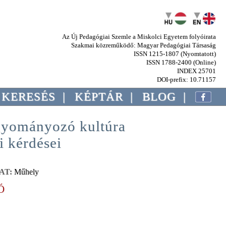
Az Új Pedagógiai Szemle a Miskolci Egyetem folyóirata
Szakmai közreműködő: Magyar Pedagógiai Társaság
ISSN 1215-1807 (Nyomtatott)
ISSN 1788-2400 (Online)
INDEX 25701
DOI-prefix: 10.71157
KERESÉS
|
KÉPTÁR
|
BLOG
|
gyományozó kultúra
i kérdései
AT:
Műhely
Ó