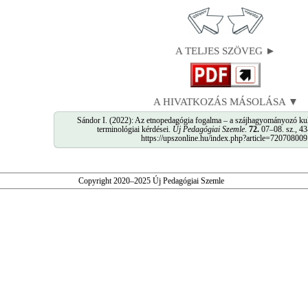
A TELJES SZÖVEG ►
A HIVATKOZÁS MÁSOLÁSA ▼
Sándor I. (2022): Az etnopedagógia fogalma – a szájhagyományozó kul
terminológiai kérdései.
Új Pedagógiai Szemle
.
72.
07–08. sz., 43
https://upszonline.hu/index.php?article=720708009
Copyright 2020–2025 Új Pedagógiai Szemle