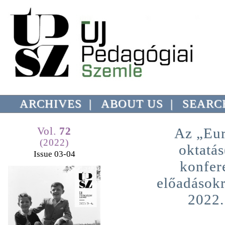
ARCHIVES
|
ABOUT US
|
SEARC
Vol.
72
Az „Eur
(2022)
oktatá
Issue 03-04
konfer
előadásokr
2022.