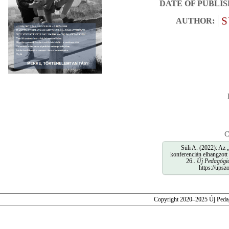
DATE OF PUBLIS
S
AUTHOR:
C
Süli A. (2022): Az 
konferencián elhangzott
26..
Új Pedagógia
https://ups
Copyright 2020–2025 Új Peda