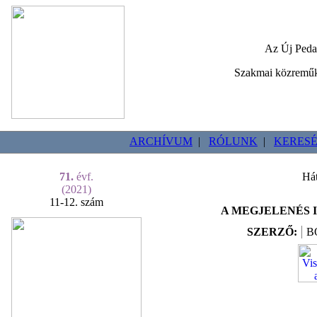
Az Új Peda
Szakmai közreműk
ARCHÍVUM
|
RÓLUNK
|
KERESÉ
71.
évf.
Hát
(2021)
11-12. szám
A MEGJELENÉS I
SZERZŐ:
B