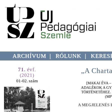
ARCHÍVUM
|
RÓLUNK
|
KERES
71.
évf.
„A Charta
(2021)
01-02. szám
[MAKAI ÉVA –
ADALÉKOK A GY
TÖRTÉNETÉHEZ.
(MP
A MEGJELENÉS I