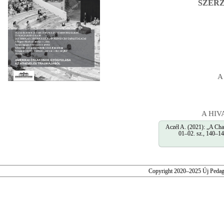
SZERZ
A
A HI
Aczél A. (2021): „A Char
01–02. sz., 140–141
Copyright 2020–2025 Új Pedag