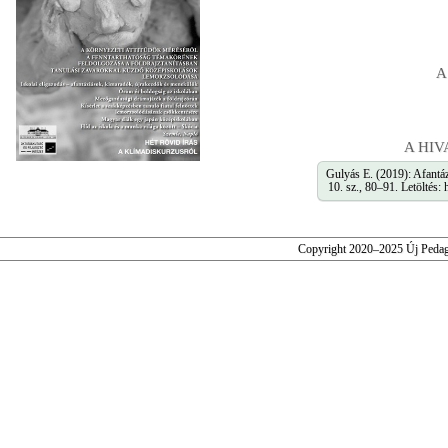
A
A HI
Gulyás E. (2019): Afantá
10. sz., 80–91. Letöltés:
Copyright 2020–2025 Új Pedag