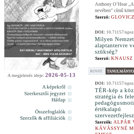
Anthony O’Hear „A l
nevében” című kötet
GLOVICZ
Szerző:
DOI:
10.71157/upsz
Milyen Nemzet
alaptantervre v
szükség?
KNAUSZ
Szerző:
ROVAT:
TANULMÁNYOK
2026-05-13
A megjelenés ideje:
DOI:
10.71157/upsz
A képekről
TÉR-kép a köz
Szerkesztői jegyzet
stratégia és fel
Hátlap
pedagógusmoti
értékalapú
Összefoglalók
szervezetfejlesz
Szerzők & affiliációk
ALPÁR 
Szerzők:
KÁVÁSSYNÉ 