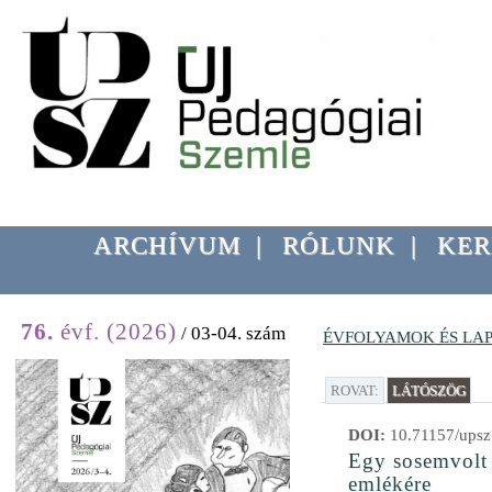
ARCHÍVUM
|
RÓLUNK
|
KER
76.
évf. (2026)
/ 03-04. szám
ÉVFOLYAMOK ÉS LA
ROVAT:
LÁTÓSZÖG
DOI:
10.71157/upsz
Egy sosemvolt 
emlékére