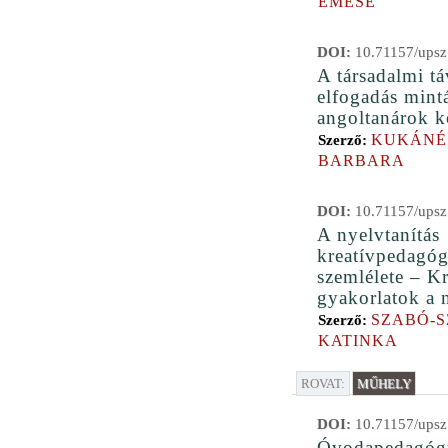
EMESE
DOI:
10.71157/upsz
A társadalmi tá
elfogadás mint
angoltanárok k
KUKÁNÉ
Szerző:
BARBARA
DOI:
10.71157/upsz
A nyelvtanítás
kreatívpedagóg
szemlélete – Kr
gyakorlatok a 
SZABÓ-S
Szerző:
KATINKA
ROVAT:
MŰHELY
DOI:
10.71157/upsz
Óvodapedagógu