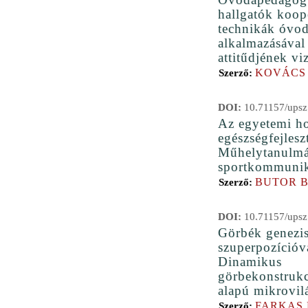
hallgatók koop
technikák óvod
alkalmazásával
attitűdjének vi
KOVÁCS 
Szerző:
DOI:
10.71157/upsz
Az egyetemi h
egészségfejleszt
Műhelytanulmá
sportkommunik
BUTOR 
Szerző:
DOI:
10.71157/upsz
Görbék genezi
szuperpozícióv
Dinamikus
görbekonstruk
alapú mikrovil
FARKAS
Szerző: