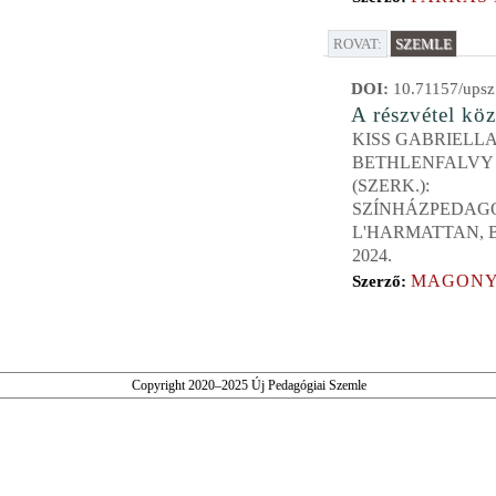
ROVAT:
SZEMLE
DOI:
10.71157/upsz
A részvétel kö
KISS GABRIELLA
BETHLENFALVY
(SZERK.):
SZÍNHÁZPEDAGÓ
L'HARMATTAN, 
2024.
MAGONY
Szerző:
Copyright 2020–2025 Új Pedagógiai Szemle