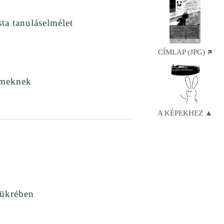
sta tanuláselmélet
CÍMLAP (JPG) 🡽
ermeknek
A KÉPEKHEZ ▲
tükrében