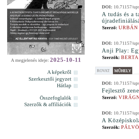
DOI:
10.71157/ups
A tudás és a t
újradefiniálás
URBÁN
Szerző:
DOI:
10.71157/ups
Anji Play: Eg
BERTA
Szerzők:
2025-10-11
A megjelenés ideje:
ROVAT:
MŰHELY
A képekről
Szerkesztői jegyzet
DOI:
10.71157/ups
Hátlap
Fejlesztő ze
VIRÁGN
Összefoglalók
Szerző:
Szerzők & affiliációk
DOI:
10.71157/ups
A Középiskola
PÁLVÖ
Szerzők: