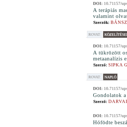
DOI:
10.71157/ups
A terápiás ma
valamint olva
BÁNSZ
Szerzők:
ROVAT:
KÖZELÍTÉSE
DOI:
10.71157/ups
A tükrözött o
metaanalízis 
SIPKA 
Szerző:
ROVAT:
NAPLÓ
DOI:
10.71157/ups
Gondolatok a
DARVAI
Szerző:
DOI:
10.71157/ups
Hófödte beszá