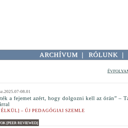
ARCHÍVUM
|
RÓLUNK
|
ÉVFOLYA
z.2025.07-08.01
ék a fejemet azért, hogy dolgozni kell az órán” – Ta
rral
NÉLKÜL] – ÚJ PEDAGÓGIAI SZEMLE
K [PEER REVIEWED]