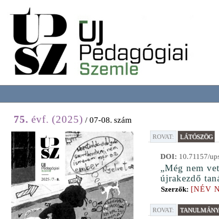
75.
évf. (2025)
/ 07-08. szám
ROVAT:
LÁTÓSZÖG
DOI:
10.71157/ups
„Még nem vett
újrakezdő taná
[NÉV 
Szerzők:
ROVAT:
TANULMÁNYO