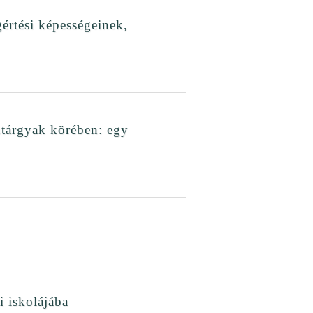
gértési képességeinek,
ntárgyak körében: egy
 iskolájába