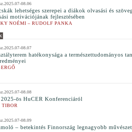
z.2025.07-08.06
cskák lehetséges szerepei a diákok olvasási és szöve
sási motivációjának fejlesztésében
KY NOÉMI – RUDOLF PANKA
K
z.2025.07-08.07
sztályterem hatékonysága a természettudományos ta
eredményei
GERGŐ
z.2025.07-08.08
 2025-ös HuCER Konferenciáról
 TIBOR
z.2025.07-08.09
moló – betekintés Finnország legnagyobb művészeti