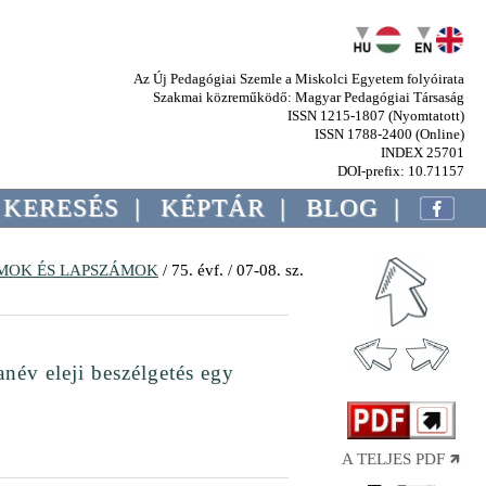
Az Új Pedagógiai Szemle a Miskolci Egyetem folyóirata
Szakmai közreműködő: Magyar Pedagógiai Társaság
ISSN 1215-1807 (Nyomtatott)
ISSN 1788-2400 (Online)
INDEX 25701
DOI-prefix: 10.71157
KERESÉS
|
KÉPTÁR
|
BLOG
|
MOK ÉS LAPSZÁMOK
/ 75. évf. / 07-08. sz.
név eleji beszélgetés egy
A TELJES PDF 🡽