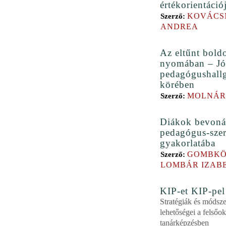
értékorientáció
KOVÁCS
Szerző:
ANDREA
Az eltűnt bold
nyomában – Jól
pedagógushall
körében
MOLNÁR
Szerző:
Diákok bevonás
pedagógus-sze
gyakorlatába
GOMBKÖ
Szerző:
LOMBÁR IZAB
KIP-et KIP-pel
Stratégiák és módsze
lehetőségei a felső
tanárképzésben