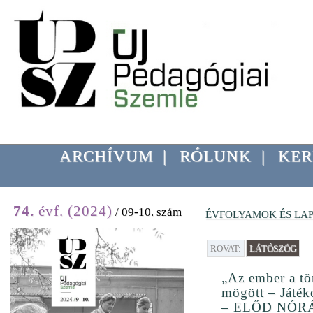
ARCHÍVUM
|
RÓLUNK
|
KER
74.
évf. (2024)
/ 09-10. szám
ÉVFOLYAMOK ÉS LA
ROVAT:
LÁTÓSZÖG
„Az ember a tö
mögött – Játék
– ELŐD NÓR