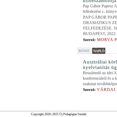
útibeszámolója
Pap Gábor Papesz A
felfedezése c. könyv
PAP GÁBOR PAPE
DRAMATIKUS Z
FELFEDEZÉSE. S
BUDAPEST, 2022.
MORVA 
Szerző:
ROVAT:
NAPLÓ
Ausztráliai kö
nyelvtanítás ü
Beszámoló az idei
konferenciáról és a 
szakmai továbbképzé
VÁRDAI
Szerző:
Copyright 2020–2025 Új Pedagógiai Szemle