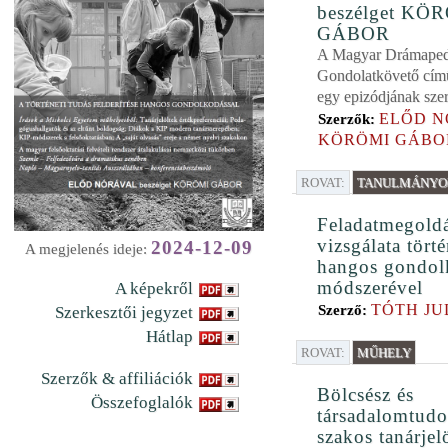
beszélget KÖ
GÁBOR
A Magyar Drámapeda
Gondolatkövető cím
egy epizódjának szer
ELŐD N
Szerzők:
KÖRÖMI GÁBO
ROVAT:
TANULMÁNYOK
Feladatmegold
vizsgálata tört
2024-12-09
A megjelenés ideje:
hangos gondol
módszerével
A képekről
TÓTH JU
Szerző:
Szerkesztői jegyzet
Hátlap
ROVAT:
MŰHELY
Szerzők & affiliációk
Bölcsész és
Összefoglalók
társadalomtud
szakos tanárjel