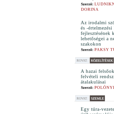
LUDNIKN
Szerző:
DORINA
Az irodalmi sz
és -értelmezési
fejlesztésének 
lehetőségei a n
szakokon
PAKSY 
Szerző:
ROVAT:
KÖZELÍTÉSEK
A hazai felsőok
felvételi rendsz
átalakulásai
POLÓNYI
Szerző:
ROVAT:
SZEMLE
Egy túra-vezete