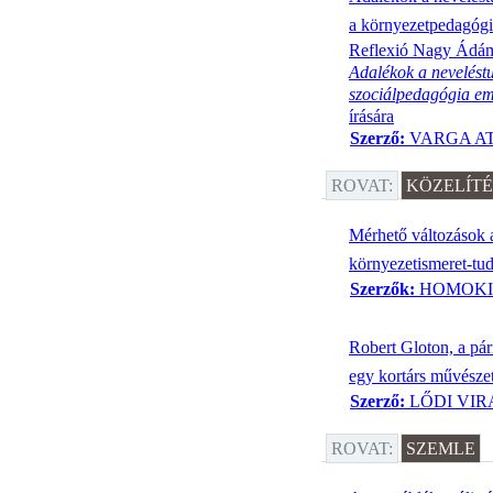
a környezetpedagóg
Reflexió Nagy Ádám
Adalékok a nevelés
szociálpedagógia e
írására
Szerző:
VARGA A
ROVAT:
KÖZELÍT
Mérhető változások a
környezetismeret-tu
Szerzők:
HOMOKI 
Robert Gloton, a pári
egy kortárs művészet
Szerző:
LŐDI VIR
ROVAT:
SZEMLE