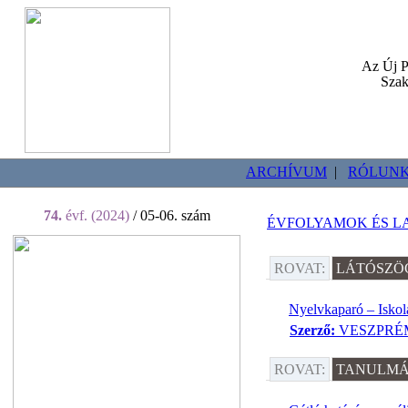
Az Új P
Szak
ARCHÍVUM
|
RÓLUN
74.
évf. (2024)
/ 05-06. szám
ÉVFOLYAMOK ÉS 
ROVAT:
LÁTÓSZÖ
Nyelvkaparó – Isko
Szerző:
VESZPRÉM
ROVAT:
TANULMÁ