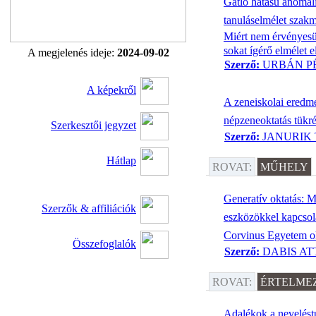
Gátló hatású anomáli
tanuláselmélet szakm
Miért nem érvényesü
sokat ígérő elmélet 
A megjelenés ideje:
2024-09-02
Szerző:
URBÁN P
A képekről
A zeneiskolai eredmé
népzeneoktatás tükr
Szerkesztői jegyzet
Szerző:
JANURIK
Hátlap
ROVAT:
MŰHELY
Generatív oktatás: M
Szerzők & affiliációk
eszközökkel kapcsola
Corvinus Egyetem ok
Összefoglalók
Szerző:
DABIS AT
ROVAT:
ÉRTELMEZ
Adalékok a nevelés