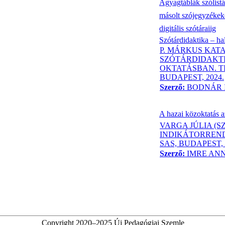
Agyagtáblák szólistá
másolt szójegyzékeke
digitális szótáraiig
Szótárdidaktika – h
P. MÁRKUS KATA
SZÓTÁRDIDAKTI
OKTATÁSBAN. T
BUDAPEST, 2024.
Szerző:
BODNÁR 
A hazai közoktatás a
VARGA JÚLIA (S
INDIKÁTORRENDS
SAS, BUDAPEST, 
Szerző:
IMRE AN
Copyright 2020–2025 Új Pedagógiai Szemle