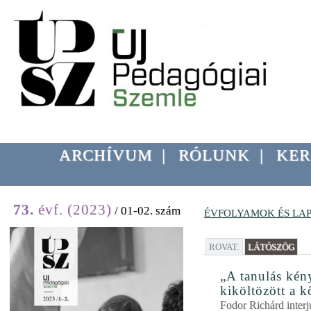
ARCHÍVUM
|
RÓLUNK
|
KER
73.
évf. (2023)
/ 01-02. szám
ÉVFOLYAMOK ÉS LA
ROVAT:
LÁTÓSZÖG
„A tanulás kény
kiköltözött a 
Fodor Richárd interj