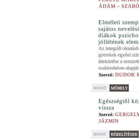
ÁDÁM – SZAB
Elméleti szemp
sajátos nevelés
diákok pszicho
jóllétének ele
Az integrált oktatás
gyerekek egyéni szin
áttekintése a nemzet
szakirodalom alapjá
DUDOK 
Szerző:
ROVAT:
MŰHELY
Egészségtől kö
vissza
GERGEL
Szerző:
JÁZMIN
ROVAT:
KÖZELÍTÉSEK