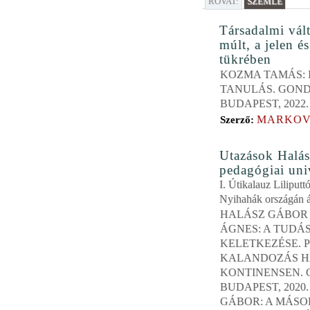
ROVAT:
SZEMLE
Társadalmi vál
múlt, a jelen é
tükrében
KOZMA TAMÁS: 
TANULÁS. GOND
BUDAPEST, 2022.
MARKOV
Szerző:
Utazások Halá
pedagógiai un
I. Útikalauz Liliputt
Nyihahák országán á
HALÁSZ GÁBOR 
ÁGNES: A TUDÁ
KELETKEZÉSE. 
KALANDOZÁS 
KONTINENSEN. 
BUDAPEST, 2020
GÁBOR: A MÁSO