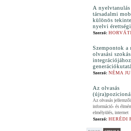
A nyelvtanulás
társadalmi mobi
különös tekinte
nyelvi érettségi
HORVÁT
Szerző:
Szempontok a 
olvasási szokás
integrációjához
generációkutat
NÉMA JU
Szerző:
Az olvasás
(újra)pozicioná
Az olvasás jellemzői
információ- és élmén
elmélyülés, internet
HERÉDI 
Szerző: