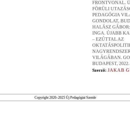
FRONTVONAL. Ú
FÖRÜLI UTAZÁS
PEDAGÓGIA VI
GONDOLAT, BUDA
HALÁSZ GÁBOR:
INGA. ÚJABB 
– EZÚTTAL AZ
OKTATÁSPOLITIK
NAGYRENDSZE
VILÁGÁBAN. GO
BUDAPEST, 2022.
JAKAB 
Szerző:
Copyright 2020–2025 Új Pedagógiai Szemle