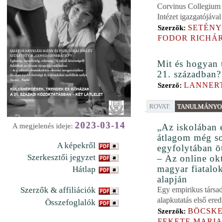
Corvinus Collegium 
Intézet igazgatójával
SETÉNY
Szerzők:
FODOR RICHÁ
Mit és hogyan 
21. században?
LANNERT
Szerző:
ROVAT:
TANULMÁNYOK
2023-03-14
„Az iskolában 
A megjelenés ideje:
átlagom még so
A képekről
egyfolytában ö
Szerkesztői jegyzet
– Az online okt
magyar fiatalo
Hátlap
alapján
Egy empirikus társ
Szerzők & affiliációk
alapkutatás első ere
Összefoglalók
BÖCSKE
Szerzők:
FEKETE MARI