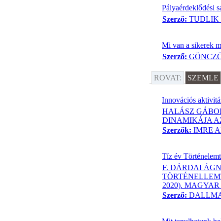
Pályaérdeklődési s
Szerző:
TUDLIK
Mi van a sikerek m
Szerző:
GÖNCZÖ
ROVAT:
SZEMLE
Innovációs aktivit
HALÁSZ GÁBOR
DINAMIKÁJA A
Szerzők:
IMRE 
Tíz év Történelem
F. DÁRDAI ÁGN
TÖRTÉNELLEMT
2020). MAGYAR
Szerző:
DALLMA