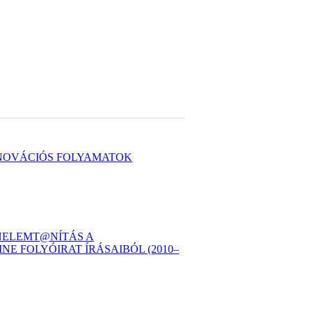
INNOVÁCIÓS FOLYAMATOK
ÉNELEMT@NÍTÁS A
E FOLYÓIRAT ÍRÁSAIBÓL (2010–