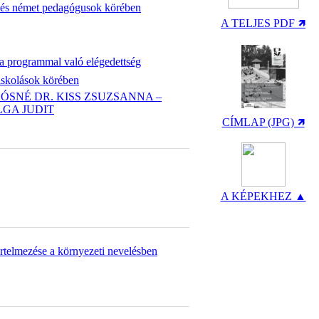
r és német pedagógusok körében
A TELJES PDF 🡽
 a programmal való elégedettség
iskolások körében
OÓSNÉ DR. KISS ZSUZSANNA –
LGA JUDIT
CÍMLAP (JPG) 🡽
A KÉPEKHEZ ▲
értelmezése a környezeti nevelésben