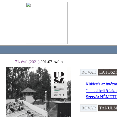
71.
évf. (2021)
/ 01-02. szám
ROVAT:
LÁTÓSZ
Küldetés az intézm
államokbeli őslak
Szerző:
NÉMETH
ROVAT:
TANULM