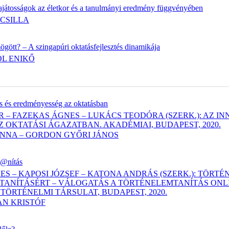
ajátosságok az életkor és a tanulmányi eredmény függvényében
 CSILLA
ögött? – A szingapúri oktatásfejlesztés dinamikája
L ENIKŐ
ás és eredményesség az oktatásban
 – FAZEKAS ÁGNES – LUKÁCS TEODÓRA (SZERK.): AZ 
Z OKTATÁSI ÁGAZATBAN. AKADÉMIAI, BUDAPEST, 2020.
ANNA – GORDON GYŐRI JÁNOS
t@nítás
ES – KAPOSI JÓZSEF – KATONA ANDRÁS (SZERK.): TÖRT
ANÍTÁSÉRT – VÁLOGATÁS A TÖRTÉNELEMTANÍTÁS ONLIN
 TÖRTÉNELMI TÁRSULAT, BUDAPEST, 2020.
N KRISTÓF