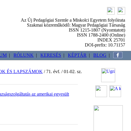
Az Új Pedagógiai Szemle a Miskolci Egyetem folyóirata
Szakmai közreműködő: Magyar Pedagógiai Társaság
ISSN 1215-1807 (Nyomtatott)
ISSN 1788-2400 (Online)
INDEX 25701
DOI-prefix: 10.71157
VUM
|
RÓLUNK
|
KERESÉS
|
KÉPTÁR
|
BLOG
|
OK ÉS LAPSZÁMOK
/ 71. évf. / 01-02. sz.
zságszolgáltatás az amerikai egyesült