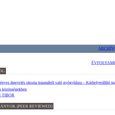
ARCHÍ
ÉVFOLYAM
ÖG
ényes átnevelés okozta traumából való gyógyításra – Kárhelyreállító iga
os közösségekben
 TIBOR
ÁNYOK [PEER REVIEWED]