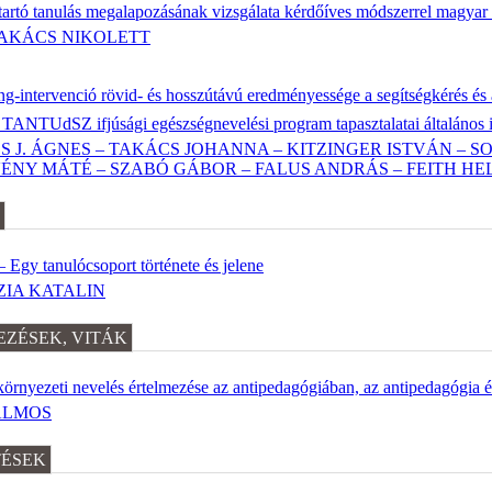
 tartó tanulás megalapozásának vizsgálata kérdőíves módszerrel magya
TAKÁCS NIKOLETT
ing-intervenció rövid- és hosszútávú eredményessége a segítségkérés és
TANTUdSZ ifjúsági egészségnevelési program tapasztalatai általános 
 J. ÁGNES – TAKÁCS JOHANNA – KITZINGER ISTVÁN – S
ÉNY MÁTÉ – SZABÓ GÁBOR – FALUS ANDRÁS – FEITH HE
Egy tanulócsoport története és jelene
ZIA KATALIN
ZÉSEK, VITÁK
környezeti nevelés értelmezése az antipedagógiában, az antipedagógia 
ÁLMOS
TÉSEK