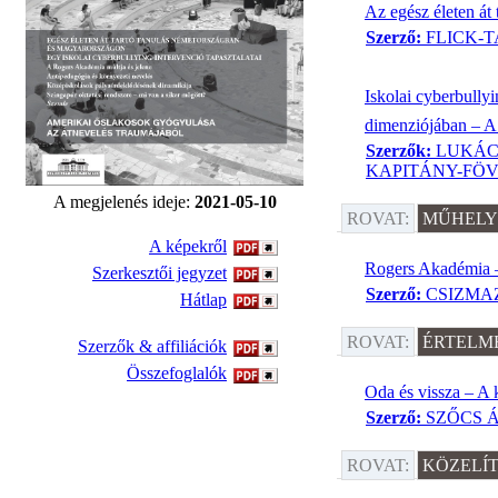
Az egész életen át
Szerző:
FLICK-
Iskolai cyberbully
dimenziójában – A 
Szerzők:
LUKÁCS
KAPITÁNY-FÖV
A megjelenés ideje:
2021-05-10
ROVAT:
MŰHELY
A képekről
Rogers Akadémia – 
Szerkesztői jegyzet
Szerző:
CSIZMA
Hátlap
ROVAT:
ÉRTELME
Szerzők & affiliációk
Összefoglalók
Oda és vissza – A 
Szerző:
SZŐCS 
ROVAT:
KÖZELÍ