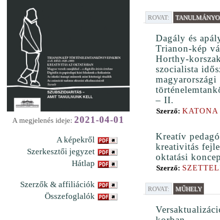
ROVAT:
TANULMÁNYOK
Dagály és apál
Trianon-kép vá
Horthy-korszak
szocialista idő
magyarországi
történelemtank
– II.
KATONA
Szerző:
2021-04-01
A megjelenés ideje:
Kreatív pedagó
A képekről
kreativitás fejl
Szerkesztői jegyzet
oktatási konce
Hátlap
SZETTEL
Szerző:
Szerzők & affiliációk
ROVAT:
MŰHELY
Összefoglalók
Versaktualizáci
korban