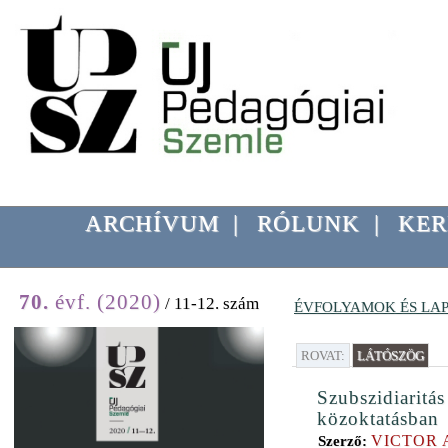
ARCHÍVUM
|
RÓLUNK
|
KER
70.
évf. (2020)
/ 11-12. szám
ÉVFOLYAMOK ÉS LA
ROVAT:
LÁTÓSZÖG
Szubszidiaritás
közoktatásban
VICTOR
Szerző: