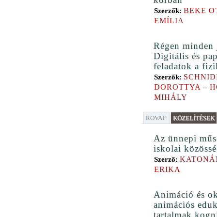
BEKE O
Szerzők:
EMÍLIA
Régen minden 
Digitális és pa
feladatok a fiz
SCHNID
Szerzők:
DOROTTYA – 
MIHÁLY
ROVAT:
KÖZELÍTÉSEK
Az ünnepi műs
iskolai közössé
KATONÁ
Szerző:
ERIKA
Animáció és ok
animációs eduk
tartalmak kogn