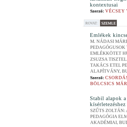
kontextusai
VÉCSEY 
Szerző:
ROVAT:
SZEMLE
Emlékek kincse
M. NÁDASI MÁRIA
PEDAGÓGUSOK T
EMLÉKKÖTET H
ZSUZSA TISZTEL
TAKÁCS ETEL P
ALAPÍTVÁNY, BU
CSORDÁ
Szerző:
BÖLCSICS MÁ
Stabil alapok a
kísérletezéshez
SZŰTS ZOLTÁN: 
PEDAGÓGIA ELM
AKADÉMIAI, BUD