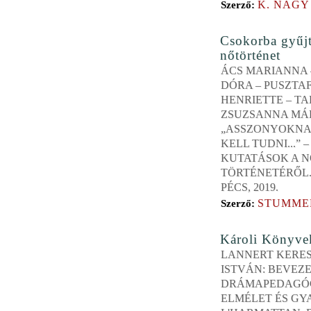
K. NAGY
Szerző:
Csokorba gyűjt
nőtörténet
ÁCS MARIANNA 
DÓRA – PUSZTA
HENRIETTE – T
ZSUZSANNA MÁRI
„ASSZONYOKNA
KELL TUDNI...” –
KUTATÁSOK A 
TÖRTÉNETÉRŐL.
PÉCS, 2019.
STUMMER
Szerző:
Károli Könyve
LANNERT KERE
ISTVÁN: BEVEZE
DRÁMAPEDAGÓG
ELMÉLET ÉS GY